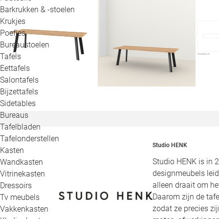
Barkrukken & -stoelen
Krukjes
Poefjes
Bureaustoelen
Tafels
Eettafels
Salontafels
Bijzettafels
Sidetables
Bureaus
Tafelbladen
Tafelonderstellen
Studio HENK
Kasten
Studio HENK is in 
Wandkasten
designmeubels leid
Vitrinekasten
alleen draait om h
Dressoirs
Daarom zijn de tafe
Tv meubels
zodat ze precies zi
Vakkenkasten