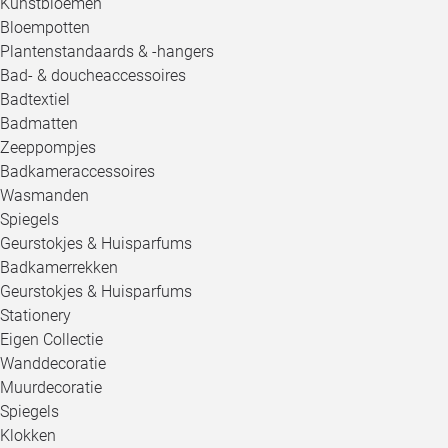
Kunstbloemen
Bloempotten
Plantenstandaards & -hangers
Bad- & doucheaccessoires
Badtextiel
Badmatten
Zeeppompjes
Badkameraccessoires
Wasmanden
Spiegels
Geurstokjes & Huisparfums
Badkamerrekken
Geurstokjes & Huisparfums
Stationery
Eigen Collectie
Wanddecoratie
Muurdecoratie
Spiegels
Klokken