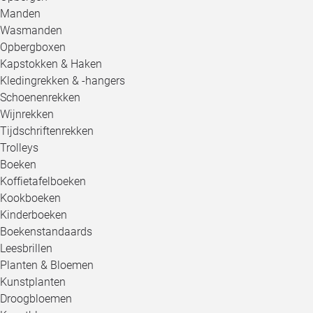
Manden
Wasmanden
Opbergboxen
Kapstokken & Haken
Kledingrekken & -hangers
Schoenenrekken
Wijnrekken
Tijdschriftenrekken
Trolleys
Boeken
Koffietafelboeken
Kookboeken
Kinderboeken
Boekenstandaards
Leesbrillen
Planten & Bloemen
Kunstplanten
Droogbloemen