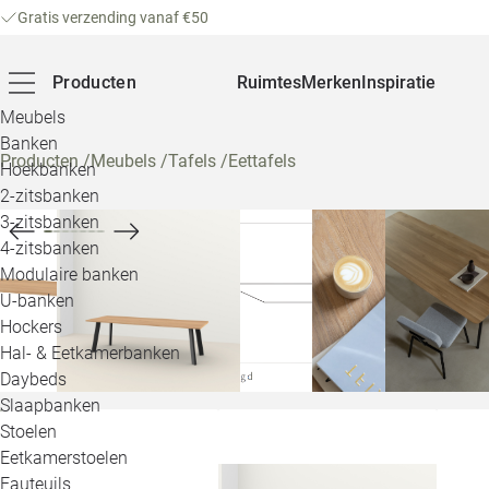
Gratis verzending vanaf €50
Producten
Ruimtes
Merken
Inspiratie
Meubels
Banken
Producten
/
Meubels
/
Tafels
/
Eettafels
Hoekbanken
2-zitsbanken
3-zitsbanken
4-zitsbanken
Modulaire banken
U-banken
Hockers
Hal- & Eetkamerbanken
Daybeds
Slaapbanken
Stoelen
Eetkamerstoelen
Fauteuils