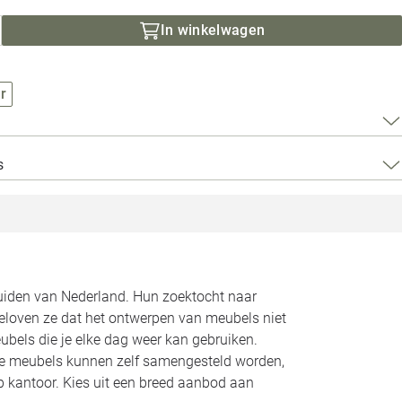
Loods 5 Za
In winkelwagen
Loods 5 Gara
r
Alle openingst
s
zuiden van Nederland. Hun zoektocht naar
geloven ze dat het ontwerpen van meubels niet
bels die je elke dag weer kan gebruiken.
Alle meubels kunnen zelf samengesteld worden,
op kantoor. Kies uit een breed aanbod aan