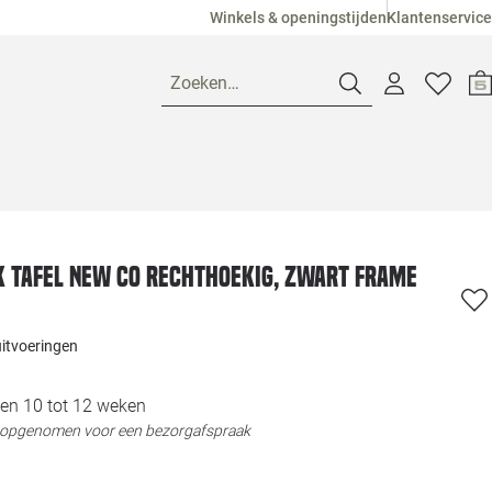
Winkels & openingstijden
Klantenservice
Zoeken…
Openingstijden
Pagina suggesties
Loods 5 Ame
K tafel New Co Rechthoekig, zwart frame
Winkels
Loods 5 Dui
uitvoeringen
Klantenservice
Loods 5 Maas
en 10 tot 12 weken
t opgenomen voor een bezorgafspraak
Veelgestelde vragen
Loods 5 Slie