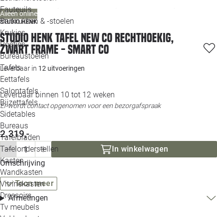
Loo
Fauteuils
Alleen online
Barkrukken & -stoelen
STUDIO HENK
Krukjes
Loo
Studio HENK tafel New Co Rechthoekig,
Poefjes
zwart frame - Smart Co
Bureaustoelen
Loo
Tafels
Leverbaar in
12 uitvoeringen
Eettafels
Loo
Salontafels
Leverbaar binnen 10 tot 12 weken
Bijzettafels
Loo
Er wordt contact opgenomen voor een bezorgafspraak
Sidetables
(out
Bureaus
2.319,-
Tafelbladen
Alle 
Tafelonderstellen
In winkelwagen
Kasten
Omschrijving
Wandkasten
Toon meer
Vitrinekasten
Dressoirs
Afmetingen
Tv meubels