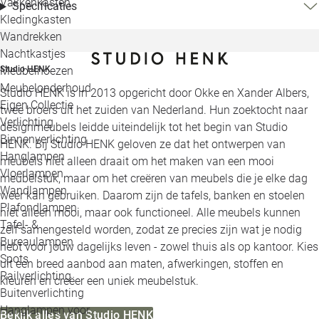
Vakkenkasten
Specificaties
Kledingkasten
Wandrekken
Nachtkastjes
Studio HENK
Meubelhoezen
Meubelonderhoud
Studio HENK is in 2013 opgericht door Okke en Xander Albers,
Eigen Collectie
twee broers uit het zuiden van Nederland. Hun zoektocht naar
Verlichting
designmeubels leidde uiteindelijk tot het begin van Studio
Binnenverlichting
HENK. Bij Studio HENK geloven ze dat het ontwerpen van
Hanglampen
meubels niet alleen draait om het maken van een mooi
Vloerlampen
meubelstuk, maar om het creëren van meubels die je elke dag
Wandlampen
weer kan gebruiken. Daarom zijn de tafels, banken en stoelen
Plafondlampen
niet alleen mooi, maar ook functioneel. Alle meubels kunnen
Tafel- &
zelf samengesteld worden, zodat ze precies zijn wat je nodig
Bureaulampen
hebt voor jouw dagelijks leven - zowel thuis als op kantoor. Kies
Spots
uit een breed aanbod aan maten, afwerkingen, stoffen en
Railverlichting
kleuren en creëer een uniek meubelstuk.
Buitenverlichting
Hanglampen voor
Bekijk alles van Studio HENK