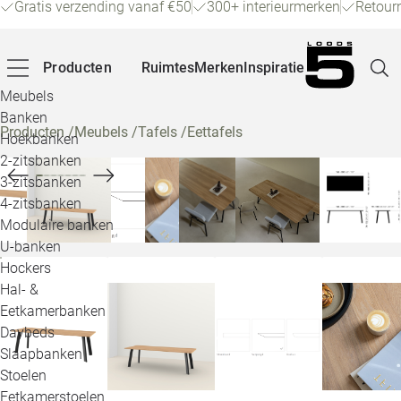
Gratis verzending vanaf €50
300+ interieurmerken
Retour
Producten
Ruimtes
Merken
Inspiratie
Meubels
Banken
Producten
/
Meubels
/
Tafels
/
Eettafels
Hoekbanken
Pagina
2-zitsbanken
3-zitsbanken
4-zitsbanken
Winke
Modulaire banken
U-banken
Klant
Hockers
Hal- &
Veelg
Eetkamerbanken
Daybeds
Openin
Slaapbanken
Loo
Stoelen
Eetkamerstoelen