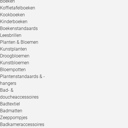
Boeken
Koffietafelboeken
Kookboeken
Kinderboeken
Boekenstandaards
Leesbrillen
Planten & Bloemen
Kunstplanten
Droogbloemen
Kunstbloemen
Bloempotten
Plantenstandaards & -
hangers
Bad- &
doucheaccessoires
Badtextiel
Badmatten
Zeeppompjes
Badkameraccessoires