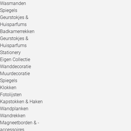
Wasmanden
Spiegels
Geurstokjes &
Huisparfums
Badkamerrekken
Geurstokjes &
Huisparfums
Stationery
Eigen Collectie
Wanddecoratie
Muurdecoratie
Spiegels
Klokken
Fotolijsten
Kapstokken & Haken
Wandplanken
Wandrekken
Magneetborden & -
accessoires