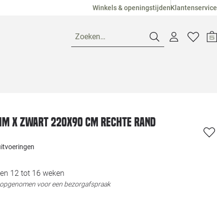
Winkels & openingstijden
Klantenservice
Zoeken…
Openingstijden
Pagina suggesties
Loods 5 Ame
lim X zwart 220x90 cm rechte rand
Winkels
Loods 5 Dui
uitvoeringen
Klantenservice
Loods 5 Maas
en 12 tot 16 weken
t opgenomen voor een bezorgafspraak
Veelgestelde vragen
Loods 5 Slie