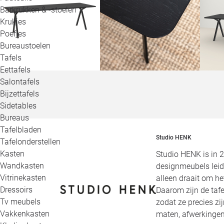
Barkrukken & -stoelen
Krukjes
Poefjes
Bureaustoelen
Tafels
Eettafels
Salontafels
Bijzettafels
Sidetables
Bureaus
Tafelbladen
Studio HENK
Tafelonderstellen
Kasten
Studio HENK is in 
Wandkasten
designmeubels leid
Vitrinekasten
alleen draait om h
Dressoirs
Daarom zijn de tafe
Tv meubels
zodat ze precies zi
Vakkenkasten
maten, afwerkingen,