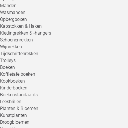
Manden
Wasmanden
Opbergboxen
Kapstokken & Haken
Kledingrekken & -hangers
Schoenenrekken
Wijnrekken
Tijdschriftenrekken
Trolleys
Boeken
Koffietafelboeken
Kookboeken
Kinderboeken
Boekenstandaards
Leesbrillen
Planten & Bloemen
Kunstplanten
Droogbloemen