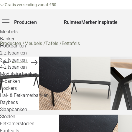
Gratis verzending vanaf €50
Producten
Ruimtes
Merken
Inspiratie
Meubels
Banken
Producten
/
Meubels
/
Tafels
/
Eettafels
Hoekbanken
2-zitsbanken
3-zitsbanken
4-zitsbanken
Modulaire banken
U-banken
Hockers
Hal- & Eetkamerbanken
Daybeds
Slaapbanken
Stoelen
Eetkamerstoelen
Fauteuils