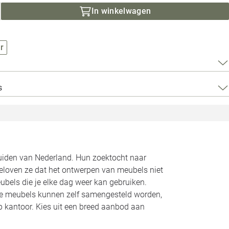
Loods 5 Za
In winkelwagen
Loods 5 Gara
r
Alle openingst
s
zuiden van Nederland. Hun zoektocht naar
geloven ze dat het ontwerpen van meubels niet
bels die je elke dag weer kan gebruiken.
Alle meubels kunnen zelf samengesteld worden,
op kantoor. Kies uit een breed aanbod aan