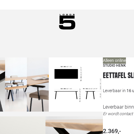
Alleen online
STUDIO HENK
Eettafel S
Leverbaar in
16 
Leverbaar binn
Er wordt contac
2.369,-