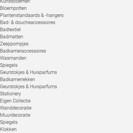
Kunstbloemen
Bloempotten
Plantenstandaards & -hangers
Bad- & doucheaccessoires
Badtextiel
Badmatten
Zeeppompjes
Badkameraccessoires
Wasmanden
Spiegels
Geurstokjes & Huisparfums
Badkamerrekken
Geurstokjes & Huisparfums
Stationery
Eigen Collectie
Wanddecoratie
Muurdecoratie
Spiegels
Klokken