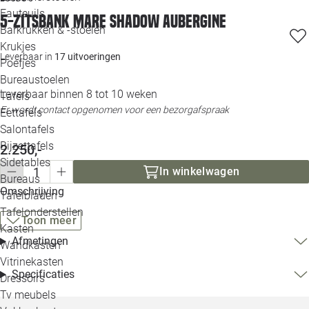
Loo
Fauteuils
5-zitsbank Mare shadow aubergine
Barkrukken & -stoelen
Krukjes
Loo
Leverbaar in
17 uitvoeringen
Poefjes
Bureaustoelen
Loo
Leverbaar binnen 8 tot 10 weken
Tafels
Er wordt contact opgenomen voor een bezorgafspraak
Eettafels
Loo
Salontafels
Bijzettafels
2.250,-
Loo
Sidetables
In winkelwagen
Bureaus
Omschrijving
Tafelbladen
Alle 
Tafelonderstellen
Toon meer
Kasten
Afmetingen
Wandkasten
Vitrinekasten
Specificaties
Dressoirs
Tv meubels