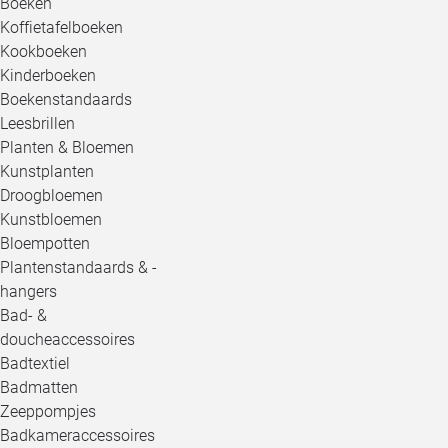
Boeken
Koffietafelboeken
Kookboeken
Kinderboeken
Boekenstandaards
Leesbrillen
Planten & Bloemen
Kunstplanten
Droogbloemen
Kunstbloemen
Bloempotten
Plantenstandaards & -
hangers
Bad- &
doucheaccessoires
Badtextiel
Badmatten
Zeeppompjes
Badkameraccessoires