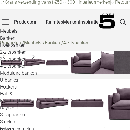
Gratis verzending vanaf €50
300+ interieurmerken
Retour
Producten
Ruimtes
Merken
Inspiratie
Meubels
Banken
Producten
/
Meubels
/
Banken
/
4-zitsbanken
Hoekbanken
Pagina
2-zitsbanken
3-zitsbanken
4-zitsbanken
Winke
Modulaire banken
U-banken
Klant
Hockers
Hal- &
Veelg
Eetkamerbanken
Daybeds
Openin
Slaapbanken
Loo
Stoelen
Eetkamerstoelen
LOODS 5