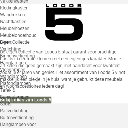
Vakkenkasten
Kledingkasten
Wandrekken
Nachtkastjes
Meubelhoezen
Meubelonderhoud
Eigen Collectie
Loods 5
Verlichting
De eigen collectie van Loods 5 staat garant voor prachtige
Binnenverlichting
basics in neutrale kleuren met een eigentijds karakter. Mooie
Hanglampen
artikelen die goed gemaakt zijn met aandacht voor kwaliteit,
Vloerlampen
zodat je er jaren van geniet. Het assortiment van Loods 5 vindt
Wandlampen
makkelijk een plekje in je huis, want je gebruikt deze meubels
Plafondlampen
en woonaccessoires iedere dag!
Tafel- &
Bureaulampen
Bekijk alles van Loods 5
Spots
Railverlichting
Buitenverlichting
Hanglampen voor