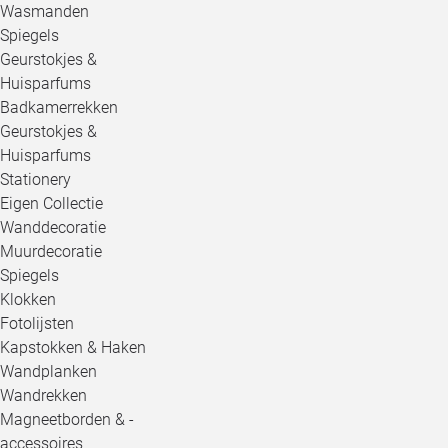
Wasmanden
Spiegels
Geurstokjes &
Huisparfums
Badkamerrekken
Geurstokjes &
Huisparfums
Stationery
Eigen Collectie
Wanddecoratie
Muurdecoratie
Spiegels
Klokken
Fotolijsten
Kapstokken & Haken
Wandplanken
Wandrekken
Magneetborden & -
accessoires