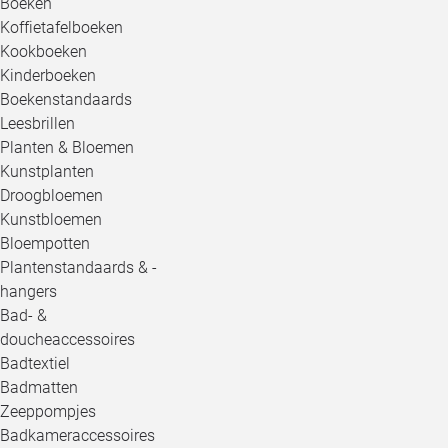
Boeken
Koffietafelboeken
Kookboeken
Kinderboeken
Boekenstandaards
Leesbrillen
Planten & Bloemen
Kunstplanten
Droogbloemen
Kunstbloemen
Bloempotten
Plantenstandaards & -
hangers
Bad- &
doucheaccessoires
Badtextiel
Badmatten
Zeeppompjes
Badkameraccessoires