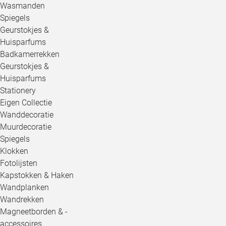
Wasmanden
Spiegels
Geurstokjes &
Huisparfums
Badkamerrekken
Geurstokjes &
Huisparfums
Stationery
Eigen Collectie
Wanddecoratie
Muurdecoratie
Spiegels
Klokken
Fotolijsten
Kapstokken & Haken
Wandplanken
Wandrekken
Magneetborden & -
accessoires