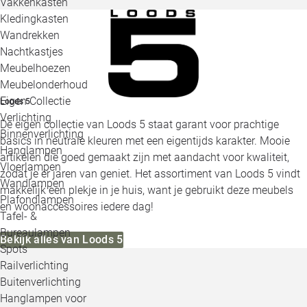
Vakkenkasten
Kledingkasten
Wandrekken
Nachtkastjes
Meubelhoezen
Meubelonderhoud
Eigen Collectie
Loods 5
Verlichting
De eigen collectie van Loods 5 staat garant voor prachtige
Binnenverlichting
basics in neutrale kleuren met een eigentijds karakter. Mooie
Hanglampen
artikelen die goed gemaakt zijn met aandacht voor kwaliteit,
Vloerlampen
zodat je er jaren van geniet. Het assortiment van Loods 5 vindt
Wandlampen
makkelijk een plekje in je huis, want je gebruikt deze meubels
Plafondlampen
en woonaccessoires iedere dag!
Tafel- &
Bureaulampen
Bekijk alles van Loods 5
Spots
Railverlichting
Buitenverlichting
Hanglampen voor