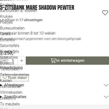
Loo
Fauteuils
5-zitsbank Mare shadow pewter
Barkrukken & -stoelen
Krukjes
Loo
Leverbaar in
17 uitvoeringen
Poefjes
Bureaustoelen
Loo
Leverbaar binnen 8 tot 10 weken
Tafels
Er wordt contact opgenomen voor een bezorgafspraak
Eettafels
Loo
Salontafels
Bijzettafels
2.250,-
Loo
Sidetables
In winkelwagen
Bureaus
Omschrijving
Tafelbladen
Alle 
Tafelonderstellen
Toon meer
Kasten
Afmetingen
Wandkasten
Vitrinekasten
Specificaties
Dressoirs
Tv meubels