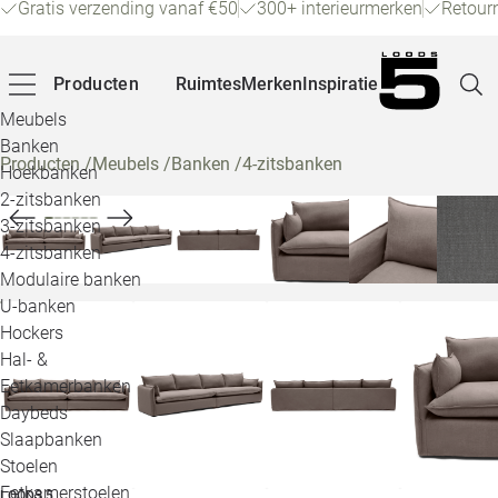
Gratis verzending vanaf €50
300+ interieurmerken
Retour
Producten
Ruimtes
Merken
Inspiratie
Meubels
Banken
Producten
/
Meubels
/
Banken
/
4-zitsbanken
Hoekbanken
Pagina
2-zitsbanken
3-zitsbanken
4-zitsbanken
Winke
Modulaire banken
U-banken
Klant
Hockers
Hal- &
Veelg
Eetkamerbanken
Daybeds
Openin
Slaapbanken
Loo
Stoelen
Eetkamerstoelen
LOODS 5