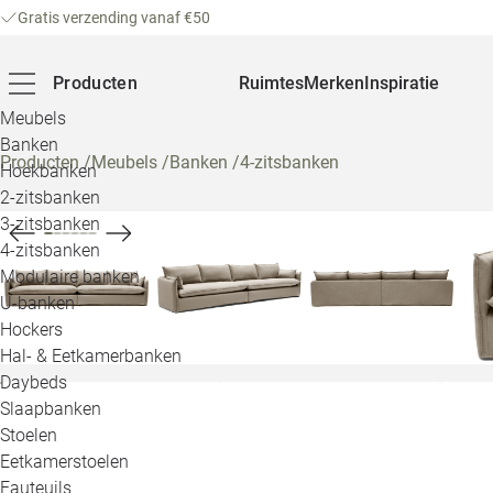
Gratis verzending vanaf €50
Producten
Ruimtes
Merken
Inspiratie
Meubels
Banken
Producten
/
Meubels
/
Banken
/
4-zitsbanken
Hoekbanken
2-zitsbanken
3-zitsbanken
4-zitsbanken
Modulaire banken
U-banken
Hockers
Hal- & Eetkamerbanken
Daybeds
Slaapbanken
Stoelen
Eetkamerstoelen
Fauteuils