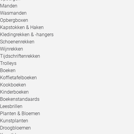
Manden
Wasmanden
Opbergboxen
Kapstokken & Haken
Kledingrekken & -hangers
Schoenenrekken
Wijnrekken
Tijdschriftenrekken
Trolleys
Boeken
Koffietafelboeken
Kookboeken
Kinderboeken
Boekenstandaards
Leesbrillen
Planten & Bloemen
Kunstplanten
Droogbloemen