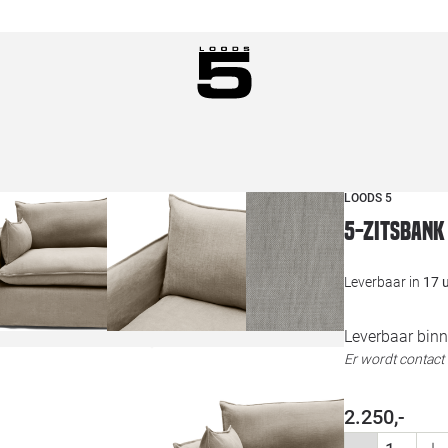
LOODS 5
5-zitsbank
Leverbaar in
17 
Leverbaar binn
Er wordt contac
2.250,-