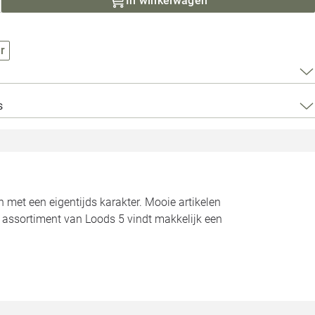
In winkelwagen
Loods 5 Za
Loods 5 Gara
r
Alle openingst
s
n met een eigentijds karakter. Mooie artikelen
t assortiment van Loods 5 vindt makkelijk een