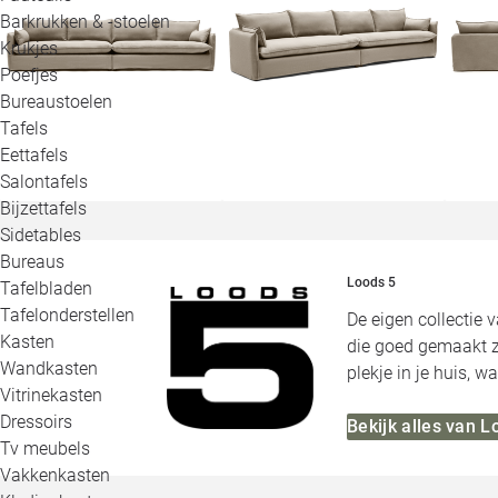
Barkrukken & -stoelen
Krukjes
Poefjes
Bureaustoelen
Tafels
Eettafels
Salontafels
Bijzettafels
Sidetables
Bureaus
Loods 5
Tafelbladen
Tafelonderstellen
De eigen collectie 
Kasten
die goed gemaakt zi
Wandkasten
plekje in je huis, 
Vitrinekasten
Dressoirs
Bekijk alles van L
Tv meubels
Vakkenkasten