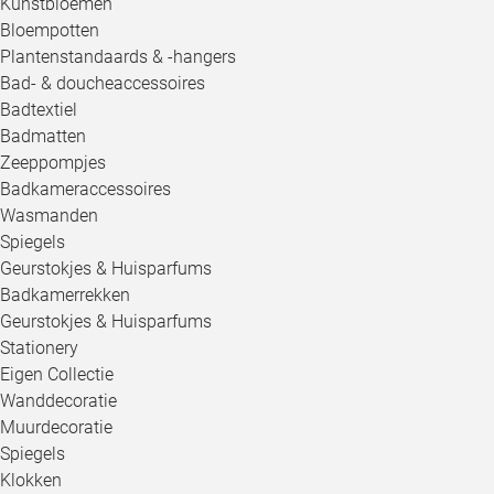
Kunstbloemen
Bloempotten
Plantenstandaards & -hangers
Bad- & doucheaccessoires
Badtextiel
Badmatten
Zeeppompjes
Badkameraccessoires
Wasmanden
Spiegels
Geurstokjes & Huisparfums
Badkamerrekken
Geurstokjes & Huisparfums
Stationery
Eigen Collectie
Wanddecoratie
Muurdecoratie
Spiegels
Klokken