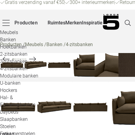
Gratis verzending vanaf €50
300+ interieurmerken
Retour
Producten
Ruimtes
Merken
Inspiratie
Meubels
Banken
Producten
/
Meubels
/
Banken
/
4-zitsbanken
Hoekbanken
Pagina
2-zitsbanken
3-zitsbanken
4-zitsbanken
Winke
Modulaire banken
U-banken
Klant
Hockers
Hal- &
Veelg
Eetkamerbanken
Daybeds
Openin
Slaapbanken
Loo
Stoelen
Eetkamerstoelen
LOODS 5