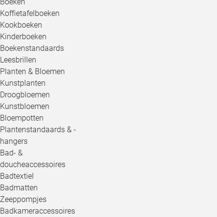
Boeken
Koffietafelboeken
Kookboeken
Kinderboeken
Boekenstandaards
Leesbrillen
Planten & Bloemen
Kunstplanten
Droogbloemen
Kunstbloemen
Bloempotten
Plantenstandaards & -
hangers
Bad- &
doucheaccessoires
Badtextiel
Badmatten
Zeeppompjes
Badkameraccessoires