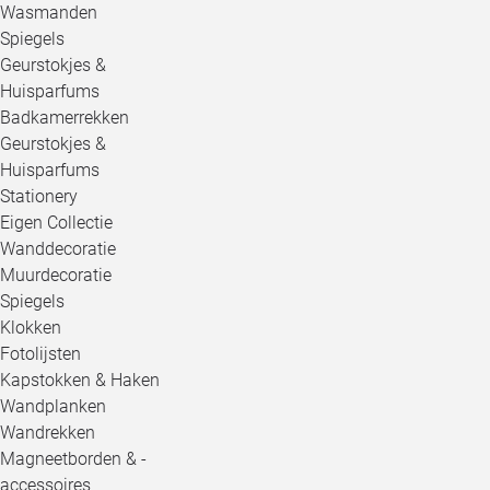
Wasmanden
Spiegels
Geurstokjes &
Huisparfums
Badkamerrekken
Geurstokjes &
Huisparfums
Stationery
Eigen Collectie
Wanddecoratie
Muurdecoratie
Spiegels
Klokken
Fotolijsten
Kapstokken & Haken
Wandplanken
Wandrekken
Magneetborden & -
accessoires