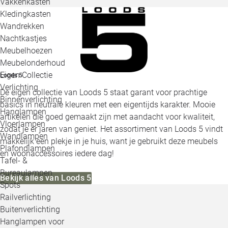
Vakkenkasten
Kledingkasten
Wandrekken
Nachtkastjes
Meubelhoezen
Meubelonderhoud
Eigen Collectie
Loods 5
Verlichting
De eigen collectie van Loods 5 staat garant voor prachtige
Binnenverlichting
basics in neutrale kleuren met een eigentijds karakter. Mooie
Hanglampen
artikelen die goed gemaakt zijn met aandacht voor kwaliteit,
Vloerlampen
zodat je er jaren van geniet. Het assortiment van Loods 5 vindt
Wandlampen
makkelijk een plekje in je huis, want je gebruikt deze meubels
Plafondlampen
en woonaccessoires iedere dag!
Tafel- &
Bureaulampen
Bekijk alles van Loods 5
Spots
Railverlichting
Buitenverlichting
Hanglampen voor