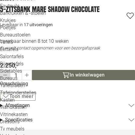
Loo
Fauteuils
5-zitsbank Mare shadow chocolate
Barkrukken & -stoelen
Krukjes
Loo
Leverbaar in
17 uitvoeringen
Poefjes
Bureaustoelen
Loo
Leverbaar binnen 8 tot 10 weken
Tafels
Er wordt contact opgenomen voor een bezorgafspraak
Eettafels
Loo
Salontafels
Bijzettafels
Loo
2.250,-
Sidetables
(out
In winkelwagen
Bureaus
Omschrijving
Tafelbladen
Alle 
Tafelonderstellen
Toon meer
Kasten
Afmetingen
Wandkasten
Vitrinekasten
Specificaties
Dressoirs
Tv meubels