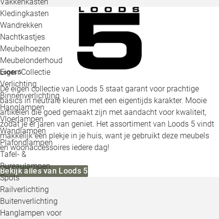
Vakkenkasten
Kledingkasten
Wandrekken
Nachtkastjes
Meubelhoezen
Meubelonderhoud
Eigen Collectie
Loods 5
Verlichting
De eigen collectie van Loods 5 staat garant voor prachtige
Binnenverlichting
basics in neutrale kleuren met een eigentijds karakter. Mooie
Hanglampen
artikelen die goed gemaakt zijn met aandacht voor kwaliteit,
Vloerlampen
zodat je er jaren van geniet. Het assortiment van Loods 5 vindt
Wandlampen
makkelijk een plekje in je huis, want je gebruikt deze meubels
Plafondlampen
en woonaccessoires iedere dag!
Tafel- &
Bureaulampen
Bekijk alles van Loods 5
Spots
Railverlichting
Buitenverlichting
Hanglampen voor