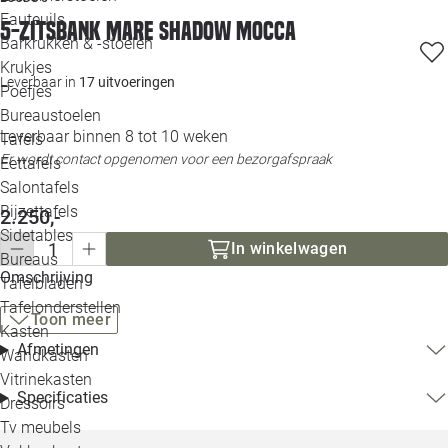
Loo
Fauteuils
5-zitsbank Mare shadow mocca
Barkrukken & -stoelen
Krukjes
Loo
Leverbaar in
17 uitvoeringen
Poefjes
Bureaustoelen
Loo
Leverbaar binnen 8 tot 10 weken
Tafels
Er wordt contact opgenomen voor een bezorgafspraak
Eettafels
Loo
Salontafels
Bijzettafels
2.250,-
Loo
Sidetables
In winkelwagen
Bureaus
Omschrijving
Tafelbladen
Alle 
Tafelonderstellen
Toon meer
Kasten
Afmetingen
Wandkasten
Vitrinekasten
Specificaties
Dressoirs
Tv meubels