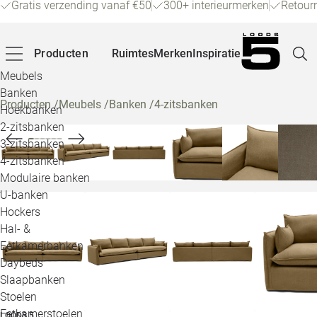
Gratis verzending vanaf €50
300+ interieurmerken
Retour
Producten
Ruimtes
Merken
Inspiratie
Meubels
Banken
Producten
/
Meubels
/
Banken
/
4-zitsbanken
Hoekbanken
Pagina
2-zitsbanken
3-zitsbanken
4-zitsbanken
Winke
Modulaire banken
U-banken
Klant
Hockers
Hal- &
Veelg
Eetkamerbanken
Daybeds
Openin
Slaapbanken
Loo
Stoelen
Eetkamerstoelen
LOODS 5