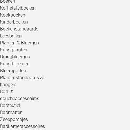
Boeken
Koffietafelboeken
Kookboeken
Kinderboeken
Boekenstandaards
Leesbrillen
Planten & Bloemen
Kunstplanten
Droogbloemen
Kunstbloemen
Bloempotten
Plantenstandaards & -
hangers
Bad- &
doucheaccessoires
Badtextiel
Badmatten
Zeeppompjes
Badkameraccessoires