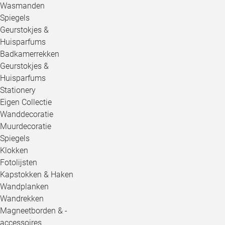
Wasmanden
Spiegels
Geurstokjes &
Huisparfums
Badkamerrekken
Geurstokjes &
Huisparfums
Stationery
Eigen Collectie
Wanddecoratie
Muurdecoratie
Spiegels
Klokken
Fotolijsten
Kapstokken & Haken
Wandplanken
Wandrekken
Magneetborden & -
accessoires