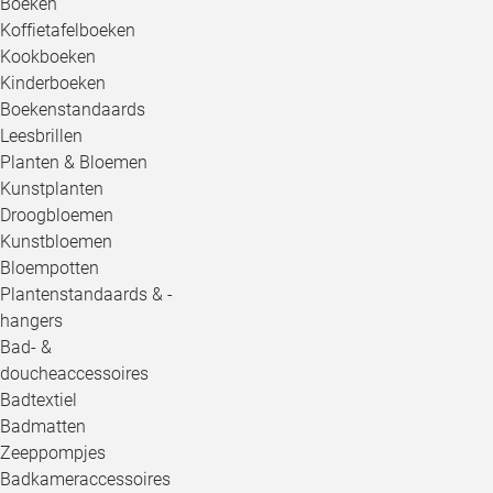
Boeken
Koffietafelboeken
Kookboeken
Kinderboeken
Boekenstandaards
Leesbrillen
Planten & Bloemen
Kunstplanten
Droogbloemen
Kunstbloemen
Bloempotten
Plantenstandaards & -
hangers
Bad- &
doucheaccessoires
Badtextiel
Badmatten
Zeeppompjes
Badkameraccessoires