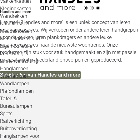
Vakkenkasten
Kledingkasten
Handles and more
Wandrekken
Het merk 'Handles and more' is een uniek concept van leren
Nachtkastjes
woonaccessoires. Wij verkopen onder andere leren handgrepen
Meubelhoezen
voor de keuken, leren plankdragers en andere leuke
Meubelonderhoud
woonaccessoires naar de nieuwste woontrends. Onze
Eigen Collectie
producten zijn stuk voor stuk handgemaakt en zijn met passie
Verlichting
en creativiteit in Nederland ontworpen en geproduceerd.
Binnenverlichting
Hanglampen
Bekijk alles van Handles and more
Vloerlampen
Wandlampen
Plafondlampen
Tafel- &
Bureaulampen
Spots
Railverlichting
Buitenverlichting
Hanglampen voor