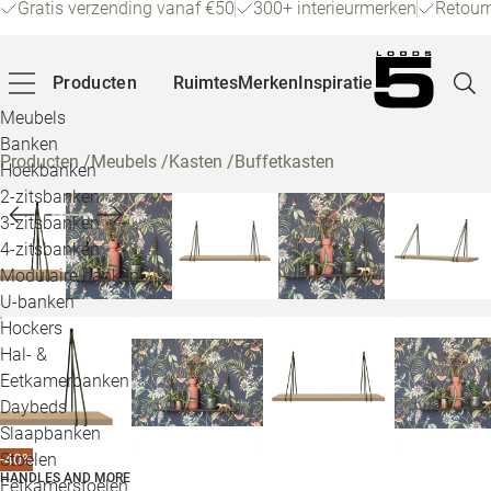
Gratis verzending vanaf €50
300+ interieurmerken
Retour
Producten
Ruimtes
Merken
Inspiratie
Meubels
Banken
Producten
/
Meubels
/
Kasten
/
Buffetkasten
Hoekbanken
Pagina
2-zitsbanken
3-zitsbanken
4-zitsbanken
Winke
Modulaire banken
U-banken
Klant
Hockers
Hal- &
Veelg
Eetkamerbanken
Daybeds
Openin
Slaapbanken
Loo
Stoelen
-40%
HANDLES AND MORE
Eetkamerstoelen