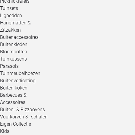
Picknicktafels
Tuinsets
Ligbedden
Hangmatten &
Zitzakken
Buitenaccessoires
Buitenkleden
Bloempotten
Tuinkussens
Parasols
Tuinmeubelhoezen
Buitenverlichting
Buiten koken
Barbecues &
Accessoires
Buiten- & Pizzaovens
Vuurkorven & -schalen
Eigen Collectie
Kids