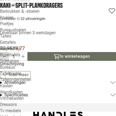
KAKI - split-plankdragers
Loo
Fauteuils
Barkrukken & -stoelen
Krukjes
Loo
Leverbaar in
32 uitvoeringen
Poefjes
Bureaustoelen
Loo
Leverbaar binnen 3 werkdagen
Tafels
Eettafels
Loo
32,95
19,77
Salontafels
Bijzettafels
Loo
In winkelwagen
Sidetables
(out
Omschrijving
Bureaus
Tafelbladen
Toon meer
Alle 
Tafelonderstellen
Afmetingen
Kasten
Wandkasten
Specificaties
Vitrinekasten
Dressoirs
Tv meubels