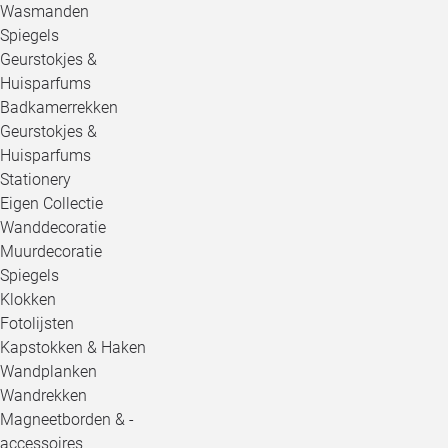
Wasmanden
Spiegels
Geurstokjes &
Huisparfums
Badkamerrekken
Geurstokjes &
Huisparfums
Stationery
Eigen Collectie
Wanddecoratie
Muurdecoratie
Spiegels
Klokken
Fotolijsten
Kapstokken & Haken
Wandplanken
Wandrekken
Magneetborden & -
accessoires