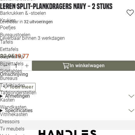
Leren split-plankdragers Navy - 2 stuks
Loo
Fauteuils
Barkrukken & -stoelen
Krukjes
Loo
Leverbaar in
32 uitvoeringen
Poefjes
Bureaustoelen
Loo
Leverbaar binnen 3 werkdagen
Tafels
Eettafels
Loo
32,95
19,77
Salontafels
Bijzettafels
In winkelwagen
Loo
Sidetables
Omschrijving
Bureaus
Tafelbladen
Toon meer
Alle 
Tafelonderstellen
Afmetingen
Kasten
Wandkasten
Specificaties
Vitrinekasten
Dressoirs
Tv meubels