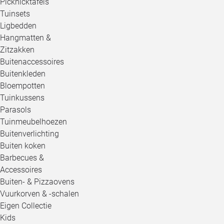
Picknicktafels
Tuinsets
Ligbedden
Hangmatten &
Zitzakken
Buitenaccessoires
Buitenkleden
Bloempotten
Tuinkussens
Parasols
Tuinmeubelhoezen
Buitenverlichting
Buiten koken
Barbecues &
Accessoires
Buiten- & Pizzaovens
Vuurkorven & -schalen
Eigen Collectie
Kids