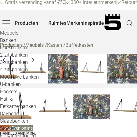
Gratis verzending vanaf €50
300+ interieurmerken
Retour
Producten
Ruimtes
Merken
Inspiratie
Meubels
Banken
Producten
/
Meubels
/
Kasten
/
Buffetkasten
Hoekbanken
Pagina
2-zitsbanken
3-zitsbanken
4-zitsbanken
Winke
Modulaire banken
U-banken
Klant
Hockers
Hal- &
Veelg
Eetkamerbanken
Daybeds
Openin
Slaapbanken
Loo
Stoelen
-40%
Alleen online
HANDLES AND MORE
Eetkamerstoelen