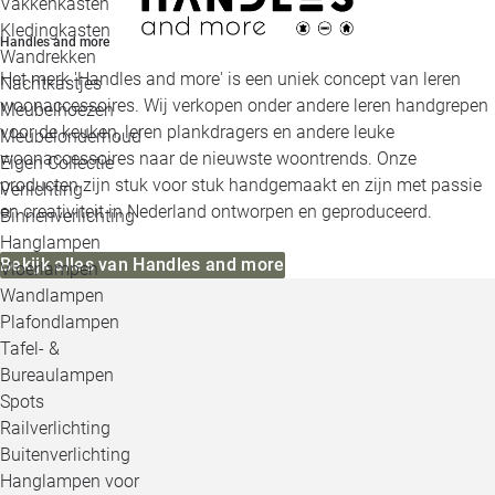
Vakkenkasten
Kledingkasten
Handles and more
Wandrekken
Het merk 'Handles and more' is een uniek concept van leren
Nachtkastjes
woonaccessoires. Wij verkopen onder andere leren handgrepen
Meubelhoezen
voor de keuken, leren plankdragers en andere leuke
Meubelonderhoud
woonaccessoires naar de nieuwste woontrends. Onze
Eigen Collectie
producten zijn stuk voor stuk handgemaakt en zijn met passie
Verlichting
en creativiteit in Nederland ontworpen en geproduceerd.
Binnenverlichting
Hanglampen
Bekijk alles van Handles and more
Vloerlampen
Wandlampen
Plafondlampen
Tafel- &
Bureaulampen
Spots
Railverlichting
Buitenverlichting
Hanglampen voor