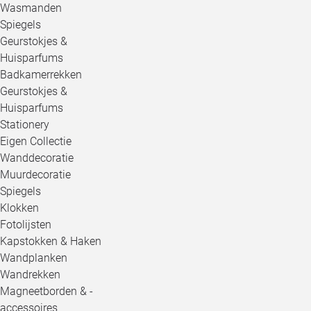
Wasmanden
Spiegels
Geurstokjes &
Huisparfums
Badkamerrekken
Geurstokjes &
Huisparfums
Stationery
Eigen Collectie
Wanddecoratie
Muurdecoratie
Spiegels
Klokken
Fotolijsten
Kapstokken & Haken
Wandplanken
Wandrekken
Magneetborden & -
accessoires