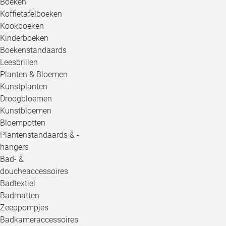
Boeken
Koffietafelboeken
Kookboeken
Kinderboeken
Boekenstandaards
Leesbrillen
Planten & Bloemen
Kunstplanten
Droogbloemen
Kunstbloemen
Bloempotten
Plantenstandaards & -
hangers
Bad- &
doucheaccessoires
Badtextiel
Badmatten
Zeeppompjes
Badkameraccessoires