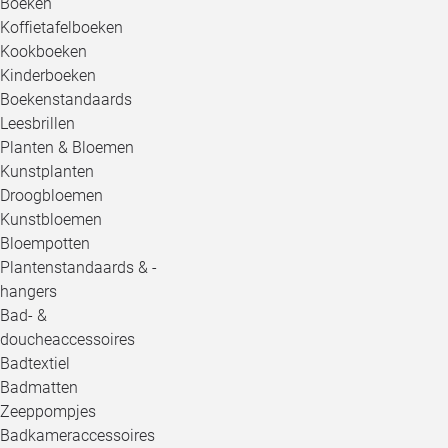
Boeken
Koffietafelboeken
Kookboeken
Kinderboeken
Boekenstandaards
Leesbrillen
Planten & Bloemen
Kunstplanten
Droogbloemen
Kunstbloemen
Bloempotten
Plantenstandaards & -
hangers
Bad- &
doucheaccessoires
Badtextiel
Badmatten
Zeeppompjes
Badkameraccessoires