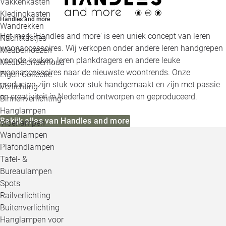
Vakkenkasten
Kledingkasten
Handles and more
Wandrekken
Het merk 'Handles and more' is een uniek concept van leren
Nachtkastjes
woonaccessoires. Wij verkopen onder andere leren handgrepen
Meubelhoezen
voor de keuken, leren plankdragers en andere leuke
Meubelonderhoud
woonaccessoires naar de nieuwste woontrends. Onze
Eigen Collectie
producten zijn stuk voor stuk handgemaakt en zijn met passie
Verlichting
en creativiteit in Nederland ontworpen en geproduceerd.
Binnenverlichting
Hanglampen
Bekijk alles van Handles and more
Vloerlampen
Wandlampen
Plafondlampen
Tafel- &
Bureaulampen
Spots
Railverlichting
Buitenverlichting
Hanglampen voor