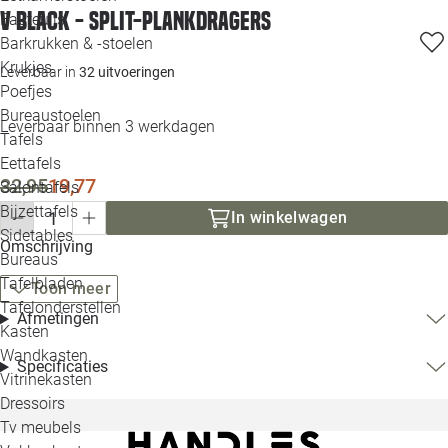
V BLACK - Split-plankdragers
Loo
Fauteuils
Barkrukken & -stoelen
Krukjes
Loo
Leverbaar in
32 uitvoeringen
Poefjes
Bureaustoelen
Loo
Leverbaar binnen 3 werkdagen
Tafels
Eettafels
Loo
32,95
19,77
Salontafels
Bijzettafels
Loo
In winkelwagen
Sidetables
(out
Omschrijving
Bureaus
Tafelbladen
Toon meer
Alle 
Tafelonderstellen
Afmetingen
Kasten
Wandkasten
Specificaties
Vitrinekasten
Dressoirs
Tv meubels