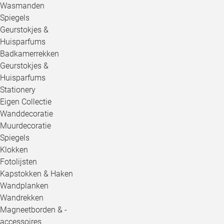
Wasmanden
Spiegels
Geurstokjes &
Huisparfums
Badkamerrekken
Geurstokjes &
Huisparfums
Stationery
Eigen Collectie
Wanddecoratie
Muurdecoratie
Spiegels
Klokken
Fotolijsten
Kapstokken & Haken
Wandplanken
Wandrekken
Magneetborden & -
accessoires