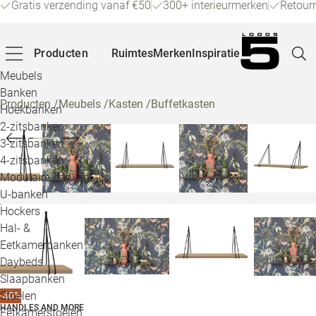
Gratis verzending vanaf €50
300+ interieurmerken
Retour
Producten
Ruimtes
Merken
Inspiratie
Meubels
Banken
Producten
/
Meubels
/
Kasten
/
Buffetkasten
Hoekbanken
Pagina
2-zitsbanken
3-zitsbanken
4-zitsbanken
Winke
Modulaire banken
U-banken
Klant
Hockers
Hal- &
Veelg
Eetkamerbanken
Daybeds
Openin
Slaapbanken
Loo
Stoelen
-40%
HANDLES AND MORE
Eetkamerstoelen