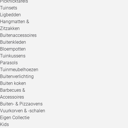
Picknicktafels
Tuinsets
Ligbedden
Hangmatten &
Zitzakken
Buitenaccessoires
Buitenkleden
Bloempotten
Tuinkussens
Parasols
Tuinmeubelhoezen
Buitenverlichting
Buiten koken
Barbecues &
Accessoires
Buiten- & Pizzaovens
Vuurkorven & -schalen
Eigen Collectie
Kids