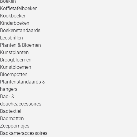
Boeken
Koffietafelboeken
Kookboeken
Kinderboeken
Boekenstandaards
Leesbrillen
Planten & Bloemen
Kunstplanten
Droogbloemen
Kunstbloemen
Bloempotten
Plantenstandaards & -
hangers
Bad- &
doucheaccessoires
Badtextiel
Badmatten
Zeeppompjes
Badkameraccessoires