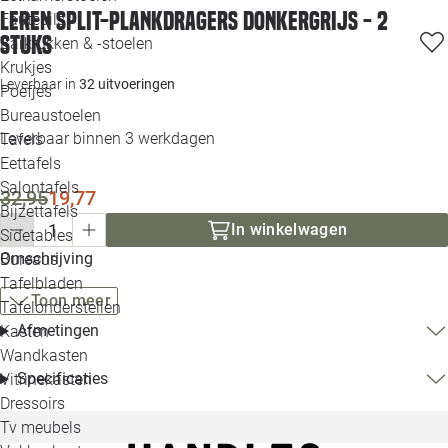
Leren split-plankdragers Donkergrijs - 2
Loo
Fauteuils
stuks
Barkrukken & -stoelen
Krukjes
Loo
Leverbaar in
32 uitvoeringen
Poefjes
Bureaustoelen
Loo
Leverbaar binnen 3 werkdagen
Tafels
Eettafels
Loo
Salontafels
32,95
19,77
Bijzettafels
Loo
In winkelwagen
Sidetables
Omschrijving
Bureaus
Tafelbladen
Alle 
Toon meer
Tafelonderstellen
Afmetingen
Kasten
Wandkasten
Specificaties
Vitrinekasten
Dressoirs
Tv meubels