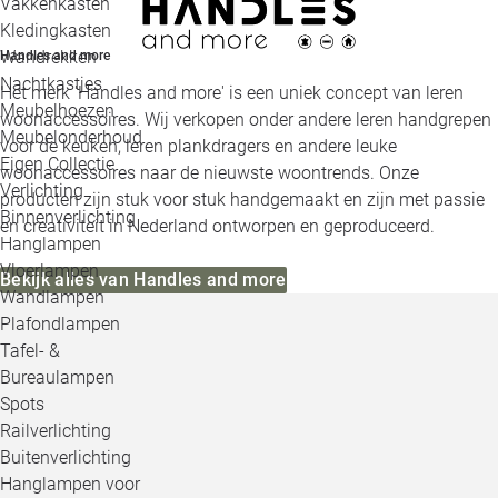
Vakkenkasten
Kledingkasten
Wandrekken
Handles and more
Nachtkastjes
Het merk 'Handles and more' is een uniek concept van leren
Meubelhoezen
woonaccessoires. Wij verkopen onder andere leren handgrepen
Meubelonderhoud
voor de keuken, leren plankdragers en andere leuke
Eigen Collectie
woonaccessoires naar de nieuwste woontrends. Onze
Verlichting
producten zijn stuk voor stuk handgemaakt en zijn met passie
Binnenverlichting
en creativiteit in Nederland ontworpen en geproduceerd.
Hanglampen
Vloerlampen
Bekijk alles van Handles and more
Wandlampen
Plafondlampen
Tafel- &
Bureaulampen
Spots
Railverlichting
Buitenverlichting
Hanglampen voor