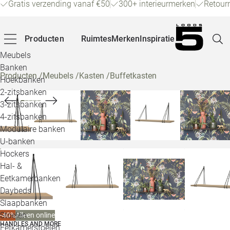
Gratis verzending vanaf €50
300+ interieurmerken
Retour
Producten
Ruimtes
Merken
Inspiratie
Meubels
Banken
Producten
/
Meubels
/
Kasten
/
Buffetkasten
Hoekbanken
Pagina
2-zitsbanken
3-zitsbanken
4-zitsbanken
Winke
Modulaire banken
U-banken
Klant
Hockers
Hal- &
Veelg
Eetkamerbanken
Daybeds
Openin
Slaapbanken
Loo
Stoelen
-40%
Alleen online
HANDLES AND MORE
Eetkamerstoelen