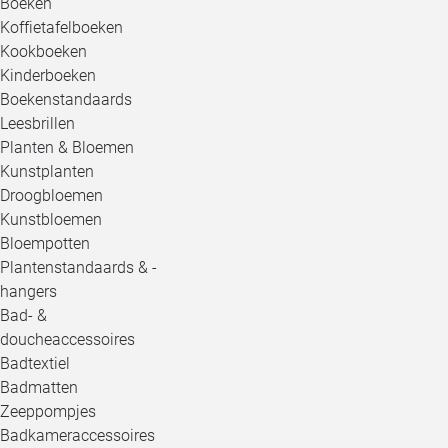
Boeken
Koffietafelboeken
Kookboeken
Kinderboeken
Boekenstandaards
Leesbrillen
Planten & Bloemen
Kunstplanten
Droogbloemen
Kunstbloemen
Bloempotten
Plantenstandaards & -
hangers
Bad- &
doucheaccessoires
Badtextiel
Badmatten
Zeeppompjes
Badkameraccessoires