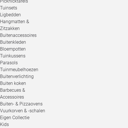
Picknicktafels
Tuinsets
Ligbedden
Hangmatten &
Zitzakken
Buitenaccessoires
Buitenkleden
Bloempotten
Tuinkussens
Parasols
Tuinmeubelhoezen
Buitenverlichting
Buiten koken
Barbecues &
Accessoires
Buiten- & Pizzaovens
Vuurkorven & -schalen
Eigen Collectie
Kids