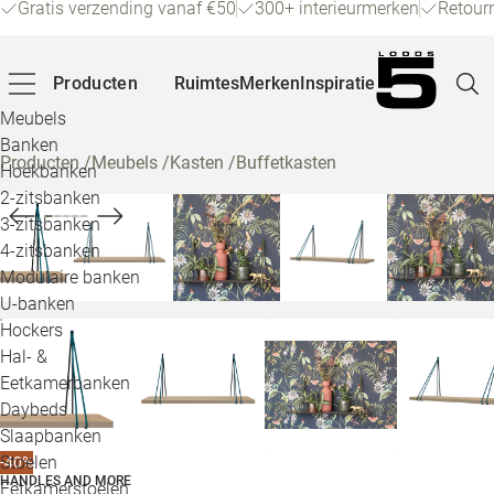
Gratis verzending vanaf €50
300+ interieurmerken
Retour
Producten
Ruimtes
Merken
Inspiratie
Meubels
Banken
Producten
/
Meubels
/
Kasten
/
Buffetkasten
Hoekbanken
Pagina
2-zitsbanken
3-zitsbanken
4-zitsbanken
Winke
Modulaire banken
U-banken
Klant
Hockers
Hal- &
Veelg
Eetkamerbanken
Daybeds
Openin
Slaapbanken
Loo
Stoelen
-40%
HANDLES AND MORE
Eetkamerstoelen