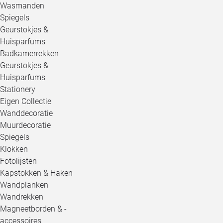
Wasmanden
Spiegels
Geurstokjes &
Huisparfums
Badkamerrekken
Geurstokjes &
Huisparfums
Stationery
Eigen Collectie
Wanddecoratie
Muurdecoratie
Spiegels
Klokken
Fotolijsten
Kapstokken & Haken
Wandplanken
Wandrekken
Magneetborden & -
accessoires