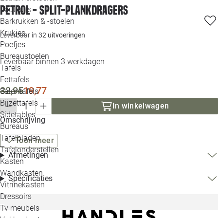
PETROL - split-plankdragers
Loo
Fauteuils
Barkrukken & -stoelen
Krukjes
Loo
Leverbaar in
32 uitvoeringen
Poefjes
Bureaustoelen
Loo
Leverbaar binnen 3 werkdagen
Tafels
Eettafels
Loo
32,95
19,77
Salontafels
Bijzettafels
In winkelwagen
Loo
Sidetables
Omschrijving
Bureaus
Tafelbladen
Toon meer
Alle 
Tafelonderstellen
Afmetingen
Kasten
Wandkasten
Specificaties
Vitrinekasten
Dressoirs
Tv meubels