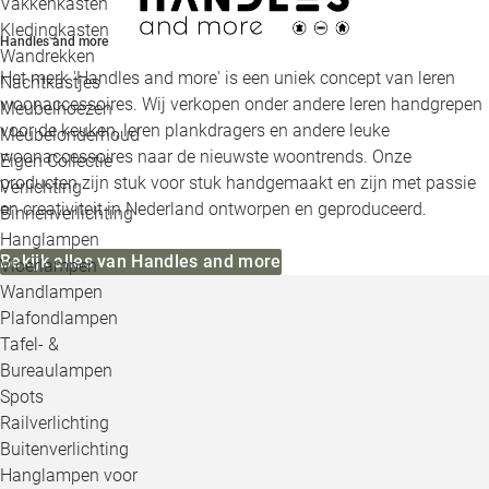
Vakkenkasten
Kledingkasten
Handles and more
Wandrekken
Het merk 'Handles and more' is een uniek concept van leren
Nachtkastjes
woonaccessoires. Wij verkopen onder andere leren handgrepen
Meubelhoezen
voor de keuken, leren plankdragers en andere leuke
Meubelonderhoud
woonaccessoires naar de nieuwste woontrends. Onze
Eigen Collectie
producten zijn stuk voor stuk handgemaakt en zijn met passie
Verlichting
en creativiteit in Nederland ontworpen en geproduceerd.
Binnenverlichting
Hanglampen
Bekijk alles van Handles and more
Vloerlampen
Wandlampen
Plafondlampen
Tafel- &
Bureaulampen
Spots
Railverlichting
Buitenverlichting
Hanglampen voor