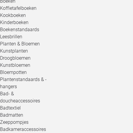
Boeken
Koffietafelboeken
Kookboeken
Kinderboeken
Boekenstandaards
Leesbrillen
Planten & Bloemen
Kunstplanten
Droogbloemen
Kunstbloemen
Bloempotten
Plantenstandaards & -
hangers
Bad- &
doucheaccessoires
Badtextiel
Badmatten
Zeeppompjes
Badkameraccessoires