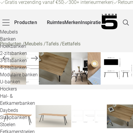
Gratis verzending vanaf €50
300+ interieurmerken
Retour
Producten
Ruimtes
Merken
Inspiratie
Meubels
Banken
Producten
/
Meubels
/
Tafels
/
Eettafels
Hoekbanken
Pagina
2-zitsbanken
3-zitsbanken
4-zitsbanken
Winke
Modulaire banken
U-banken
Klant
Hockers
Hal- &
Veelg
Eetkamerbanken
Daybeds
Openin
Slaapbanken
Loo
Stoelen
Eetkamerstoelen