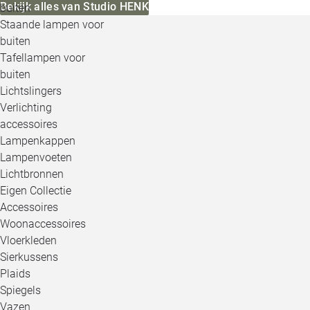
Bekijk alles van Studio HENK
buiten
Staande lampen voor
buiten
Tafellampen voor
buiten
Lichtslingers
Verlichting
accessoires
Lampenkappen
Lampenvoeten
Lichtbronnen
Eigen Collectie
Accessoires
Woonaccessoires
Vloerkleden
Sierkussens
Plaids
Spiegels
Vazen