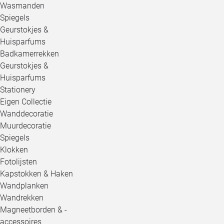
Wasmanden
Spiegels
Geurstokjes &
Huisparfums
Badkamerrekken
Geurstokjes &
Huisparfums
Stationery
Eigen Collectie
Wanddecoratie
Muurdecoratie
Spiegels
Klokken
Fotolijsten
Kapstokken & Haken
Wandplanken
Wandrekken
Magneetborden & -
accessoires