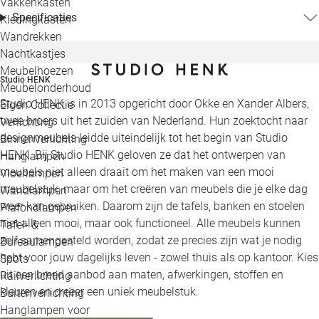
Vakkenkasten
Specificaties
Kledingkasten
Wandrekken
Nachtkastjes
Meubelhoezen
Studio HENK
Meubelonderhoud
Studio HENK is in 2013 opgericht door Okke en Xander Albers,
Eigen Collectie
twee broers uit het zuiden van Nederland. Hun zoektocht naar
Verlichting
designmeubels leidde uiteindelijk tot het begin van Studio
Binnenverlichting
HENK. Bij Studio HENK geloven ze dat het ontwerpen van
Hanglampen
meubels niet alleen draait om het maken van een mooi
Vloerlampen
meubelstuk, maar om het creëren van meubels die je elke dag
Wandlampen
weer kan gebruiken. Daarom zijn de tafels, banken en stoelen
Plafondlampen
niet alleen mooi, maar ook functioneel. Alle meubels kunnen
Tafel- &
zelf samengesteld worden, zodat ze precies zijn wat je nodig
Bureaulampen
hebt voor jouw dagelijks leven - zowel thuis als op kantoor. Kies
Spots
uit een breed aanbod aan maten, afwerkingen, stoffen en
Railverlichting
kleuren en creëer een uniek meubelstuk.
Buitenverlichting
Hanglampen voor