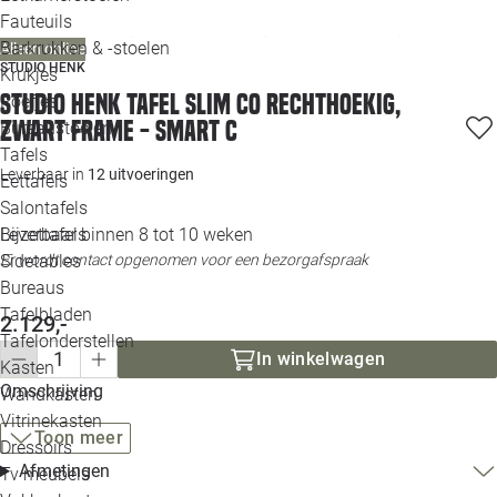
Loo
Fauteuils
Barkrukken & -stoelen
Alleen online
STUDIO HENK
Krukjes
Loo
Studio HENK tafel Slim Co Rechthoekig,
Poefjes
zwart frame - Smart C
Bureaustoelen
Loo
Tafels
Leverbaar in
12 uitvoeringen
Eettafels
Loo
Salontafels
Leverbaar binnen 8 tot 10 weken
Bijzettafels
Loo
Er wordt contact opgenomen voor een bezorgafspraak
Sidetables
(out
Bureaus
Tafelbladen
2.129,-
Alle 
Tafelonderstellen
In winkelwagen
Kasten
Omschrijving
Wandkasten
Vitrinekasten
Toon meer
Dressoirs
Afmetingen
Tv meubels