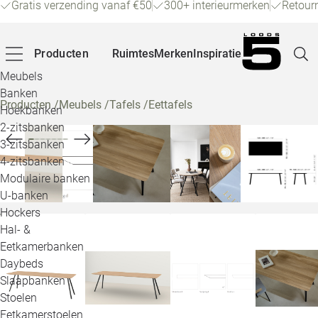
Gratis verzending vanaf €50
300+ interieurmerken
Retour
Producten
Ruimtes
Merken
Inspiratie
Meubels
Banken
Producten
/
Meubels
/
Tafels
/
Eettafels
Hoekbanken
Pagina
2-zitsbanken
3-zitsbanken
4-zitsbanken
Winke
Modulaire banken
U-banken
Klant
Hockers
Hal- &
Veelg
Eetkamerbanken
Daybeds
Openin
Slaapbanken
Loo
Stoelen
Eetkamerstoelen