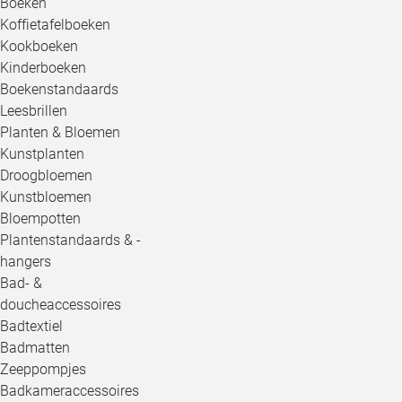
Boeken
Koffietafelboeken
Kookboeken
Kinderboeken
Boekenstandaards
Leesbrillen
Planten & Bloemen
Kunstplanten
Droogbloemen
Kunstbloemen
Bloempotten
Plantenstandaards & -
hangers
Bad- &
doucheaccessoires
Badtextiel
Badmatten
Zeeppompjes
Badkameraccessoires