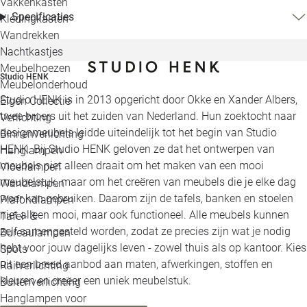
Vakkenkasten
Specificaties
Kledingkasten
Wandrekken
Nachtkastjes
Meubelhoezen
Studio HENK
Meubelonderhoud
Studio HENK is in 2013 opgericht door Okke en Xander Albers,
Eigen Collectie
twee broers uit het zuiden van Nederland. Hun zoektocht naar
Verlichting
designmeubels leidde uiteindelijk tot het begin van Studio
Binnenverlichting
HENK. Bij Studio HENK geloven ze dat het ontwerpen van
Hanglampen
meubels niet alleen draait om het maken van een mooi
Vloerlampen
meubelstuk, maar om het creëren van meubels die je elke dag
Wandlampen
weer kan gebruiken. Daarom zijn de tafels, banken en stoelen
Plafondlampen
niet alleen mooi, maar ook functioneel. Alle meubels kunnen
Tafel- &
zelf samengesteld worden, zodat ze precies zijn wat je nodig
Bureaulampen
hebt voor jouw dagelijks leven - zowel thuis als op kantoor. Kies
Spots
uit een breed aanbod aan maten, afwerkingen, stoffen en
Railverlichting
kleuren en creëer een uniek meubelstuk.
Buitenverlichting
Hanglampen voor