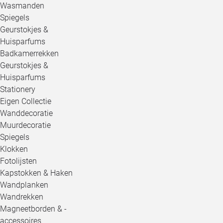
Wasmanden
Spiegels
Geurstokjes &
Huisparfums
Badkamerrekken
Geurstokjes &
Huisparfums
Stationery
Eigen Collectie
Wanddecoratie
Muurdecoratie
Spiegels
Klokken
Fotolijsten
Kapstokken & Haken
Wandplanken
Wandrekken
Magneetborden & -
accessoires