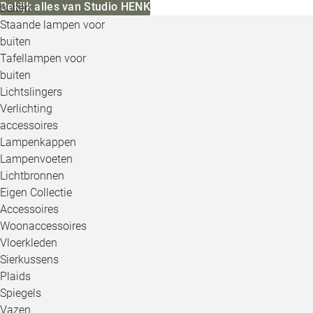
Bekijk alles van Studio HENK
buiten
Staande lampen voor
buiten
Tafellampen voor
buiten
Lichtslingers
Verlichting
accessoires
Lampenkappen
Lampenvoeten
Lichtbronnen
Eigen Collectie
Accessoires
Woonaccessoires
Vloerkleden
Sierkussens
Plaids
Spiegels
Vazen