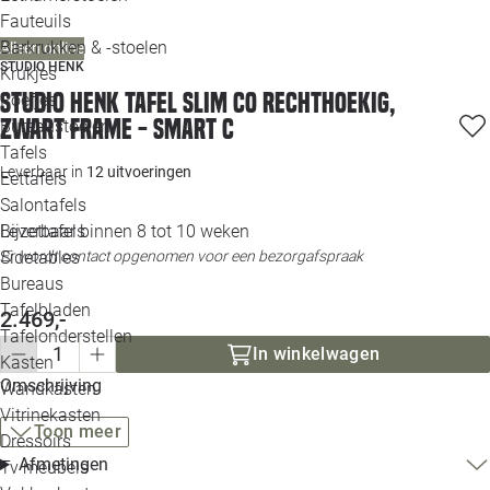
Loo
Fauteuils
Barkrukken & -stoelen
Alleen online
STUDIO HENK
Krukjes
Loo
Studio HENK tafel Slim Co Rechthoekig,
Poefjes
zwart frame - Smart C
Bureaustoelen
Loo
Tafels
Leverbaar in
12 uitvoeringen
Eettafels
Loo
Salontafels
Leverbaar binnen 8 tot 10 weken
Bijzettafels
Loo
Er wordt contact opgenomen voor een bezorgafspraak
Sidetables
Bureaus
Tafelbladen
2.469,-
Alle 
Tafelonderstellen
In winkelwagen
Kasten
Omschrijving
Wandkasten
Vitrinekasten
Toon meer
Dressoirs
Afmetingen
Tv meubels