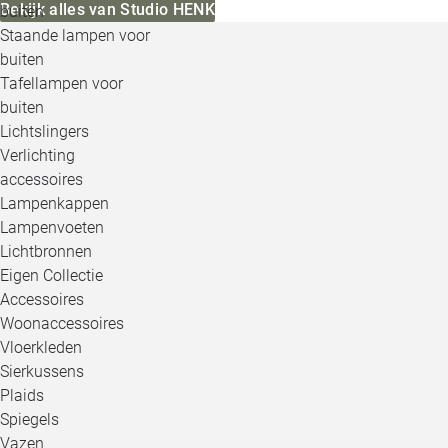
Bekijk alles van Studio HENK
buiten
Staande lampen voor
buiten
Tafellampen voor
buiten
Lichtslingers
Verlichting
accessoires
Lampenkappen
Lampenvoeten
Lichtbronnen
Eigen Collectie
Accessoires
Woonaccessoires
Vloerkleden
Sierkussens
Plaids
Spiegels
Vazen