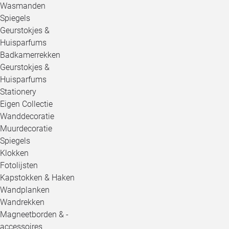
Wasmanden
Spiegels
Geurstokjes &
Huisparfums
Badkamerrekken
Geurstokjes &
Huisparfums
Stationery
Eigen Collectie
Wanddecoratie
Muurdecoratie
Spiegels
Klokken
Fotolijsten
Kapstokken & Haken
Wandplanken
Wandrekken
Magneetborden & -
accessoires