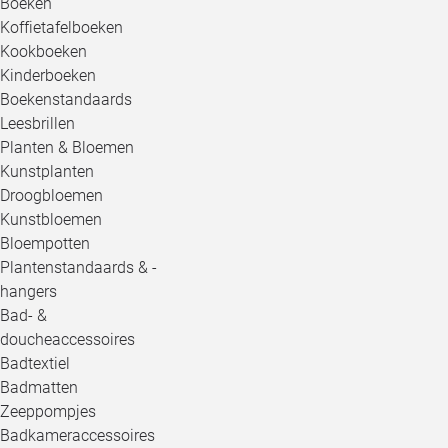
Boeken
Koffietafelboeken
Kookboeken
Kinderboeken
Boekenstandaards
Leesbrillen
Planten & Bloemen
Kunstplanten
Droogbloemen
Kunstbloemen
Bloempotten
Plantenstandaards & -
hangers
Bad- &
doucheaccessoires
Badtextiel
Badmatten
Zeeppompjes
Badkameraccessoires