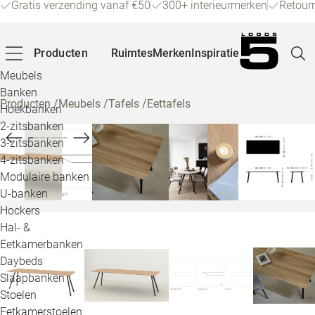
Gratis verzending vanaf €50
300+ interieurmerken
Retour
Producten
Ruimtes
Merken
Inspiratie
Meubels
Banken
Producten
/
Meubels
/
Tafels
/
Eettafels
Hoekbanken
Pagina
2-zitsbanken
3-zitsbanken
4-zitsbanken
Winke
Modulaire banken
U-banken
Klant
Hockers
Hal- &
Veelg
Eetkamerbanken
Daybeds
Openin
Slaapbanken
Loo
Stoelen
Eetkamerstoelen