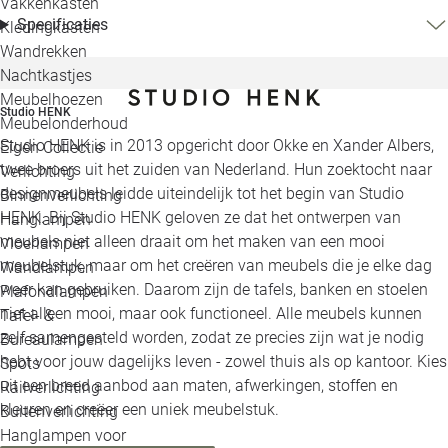
Vakkenkasten
Specificaties
Kledingkasten
Wandrekken
Nachtkastjes
Meubelhoezen
Studio HENK
Meubelonderhoud
Studio HENK is in 2013 opgericht door Okke en Xander Albers,
Eigen Collectie
twee broers uit het zuiden van Nederland. Hun zoektocht naar
Verlichting
designmeubels leidde uiteindelijk tot het begin van Studio
Binnenverlichting
HENK. Bij Studio HENK geloven ze dat het ontwerpen van
Hanglampen
meubels niet alleen draait om het maken van een mooi
Vloerlampen
meubelstuk, maar om het creëren van meubels die je elke dag
Wandlampen
weer kan gebruiken. Daarom zijn de tafels, banken en stoelen
Plafondlampen
niet alleen mooi, maar ook functioneel. Alle meubels kunnen
Tafel- &
zelf samengesteld worden, zodat ze precies zijn wat je nodig
Bureaulampen
hebt voor jouw dagelijks leven - zowel thuis als op kantoor. Kies
Spots
uit een breed aanbod aan maten, afwerkingen, stoffen en
Railverlichting
kleuren en creëer een uniek meubelstuk.
Buitenverlichting
Hanglampen voor