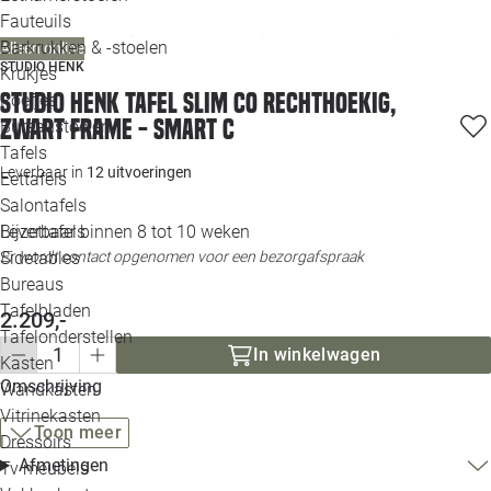
Loo
Fauteuils
Barkrukken & -stoelen
Alleen online
STUDIO HENK
Krukjes
Loo
Studio HENK tafel Slim Co Rechthoekig,
Poefjes
zwart frame - Smart C
Bureaustoelen
Loo
Tafels
Leverbaar in
12 uitvoeringen
Eettafels
Loo
Salontafels
Leverbaar binnen 8 tot 10 weken
Bijzettafels
Loo
Er wordt contact opgenomen voor een bezorgafspraak
Sidetables
Bureaus
Tafelbladen
2.209,-
Alle 
Tafelonderstellen
In winkelwagen
Kasten
Omschrijving
Wandkasten
Vitrinekasten
Toon meer
Dressoirs
Afmetingen
Tv meubels