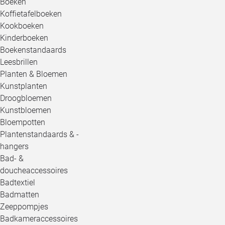
Boeken
Koffietafelboeken
Kookboeken
Kinderboeken
Boekenstandaards
Leesbrillen
Planten & Bloemen
Kunstplanten
Droogbloemen
Kunstbloemen
Bloempotten
Plantenstandaards & -
hangers
Bad- &
doucheaccessoires
Badtextiel
Badmatten
Zeeppompjes
Badkameraccessoires