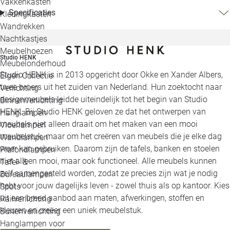
Vakkenkasten
Specificaties
Kledingkasten
Wandrekken
Nachtkastjes
Meubelhoezen
Studio HENK
Meubelonderhoud
Studio HENK is in 2013 opgericht door Okke en Xander Albers,
Eigen Collectie
twee broers uit het zuiden van Nederland. Hun zoektocht naar
Verlichting
designmeubels leidde uiteindelijk tot het begin van Studio
Binnenverlichting
HENK. Bij Studio HENK geloven ze dat het ontwerpen van
Hanglampen
meubels niet alleen draait om het maken van een mooi
Vloerlampen
meubelstuk, maar om het creëren van meubels die je elke dag
Wandlampen
weer kan gebruiken. Daarom zijn de tafels, banken en stoelen
Plafondlampen
niet alleen mooi, maar ook functioneel. Alle meubels kunnen
Tafel- &
zelf samengesteld worden, zodat ze precies zijn wat je nodig
Bureaulampen
hebt voor jouw dagelijks leven - zowel thuis als op kantoor. Kies
Spots
uit een breed aanbod aan maten, afwerkingen, stoffen en
Railverlichting
kleuren en creëer een uniek meubelstuk.
Buitenverlichting
Hanglampen voor