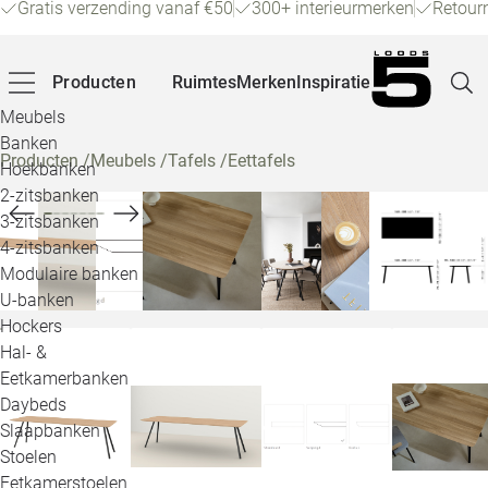
Gratis verzending vanaf €50
300+ interieurmerken
Retour
Producten
Ruimtes
Merken
Inspiratie
Meubels
Banken
Producten
/
Meubels
/
Tafels
/
Eettafels
Hoekbanken
Pagina
2-zitsbanken
3-zitsbanken
4-zitsbanken
Winke
Modulaire banken
U-banken
Klant
Hockers
Hal- &
Veelg
Eetkamerbanken
Daybeds
Openin
Slaapbanken
Loo
Stoelen
Eetkamerstoelen