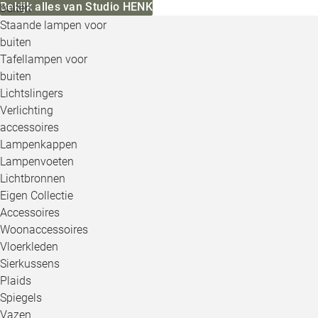
Bekijk alles van Studio HENK
buiten
Staande lampen voor
buiten
Tafellampen voor
buiten
Lichtslingers
Verlichting
accessoires
Lampenkappen
Lampenvoeten
Lichtbronnen
Eigen Collectie
Accessoires
Woonaccessoires
Vloerkleden
Sierkussens
Plaids
Spiegels
Vazen