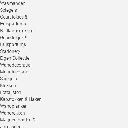
Wasmanden
Spiegels
Geurstokjes &
Huisparfums
Badkamerrekken
Geurstokjes &
Huisparfums
Stationery
Eigen Collectie
Wanddecoratie
Muurdecoratie
Spiegels
Klokken
Fotolijsten
Kapstokken & Haken
Wandplanken
Wandrekken
Magneetborden & -
accessoires