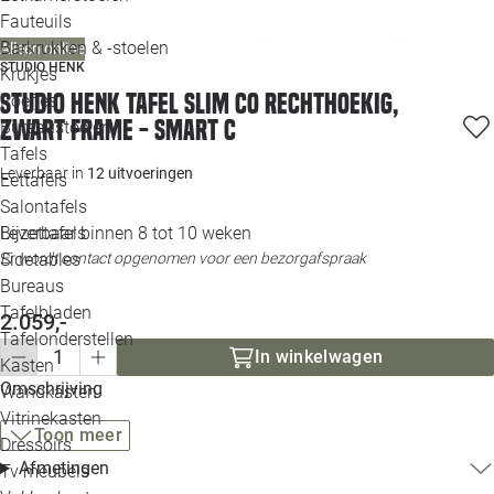
Loo
Fauteuils
Barkrukken & -stoelen
Alleen online
STUDIO HENK
Krukjes
Loo
Studio HENK tafel Slim Co Rechthoekig,
Poefjes
zwart frame - Smart C
Bureaustoelen
Loo
Tafels
Leverbaar in
12 uitvoeringen
Eettafels
Loo
Salontafels
Leverbaar binnen 8 tot 10 weken
Bijzettafels
Loo
Er wordt contact opgenomen voor een bezorgafspraak
Sidetables
(out
Bureaus
Tafelbladen
2.059,-
Alle 
Tafelonderstellen
In winkelwagen
Kasten
Omschrijving
Wandkasten
Vitrinekasten
Toon meer
Dressoirs
Afmetingen
Tv meubels