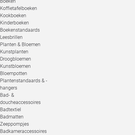
Boeken
Koffietafelboeken
Kookboeken
Kinderboeken
Boekenstandaards
Leesbrillen
Planten & Bloemen
Kunstplanten
Droogbloemen
Kunstbloemen
Bloempotten
Plantenstandaards & -
hangers
Bad- &
doucheaccessoires
Badtextiel
Badmatten
Zeeppompjes
Badkameraccessoires