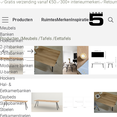
Gratis verzending vanaf €50
300+ interieurmerken
Retour
Producten
Ruimtes
Merken
Inspiratie
Meubels
Banken
Producten
/
Meubels
/
Tafels
/
Eettafels
Hoekbanken
Pagina
2-zitsbanken
3-zitsbanken
4-zitsbanken
Winke
Modulaire banken
U-banken
Klant
Hockers
Hal- &
Veelg
Eetkamerbanken
Daybeds
Openin
Slaapbanken
Loo
Stoelen
Eetkamerstoelen