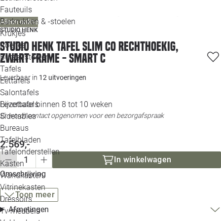
Loo
Fauteuils
Barkrukken & -stoelen
Alleen online
STUDIO HENK
Krukjes
Loo
Studio HENK tafel Slim Co Rechthoekig,
Poefjes
zwart frame - Smart C
Bureaustoelen
Loo
Tafels
Leverbaar in
12 uitvoeringen
Eettafels
Loo
Salontafels
Leverbaar binnen 8 tot 10 weken
Bijzettafels
Loo
Er wordt contact opgenomen voor een bezorgafspraak
Sidetables
Bureaus
Tafelbladen
2.569,-
Alle 
Tafelonderstellen
In winkelwagen
Kasten
Omschrijving
Wandkasten
Vitrinekasten
Toon meer
Dressoirs
Afmetingen
Tv meubels