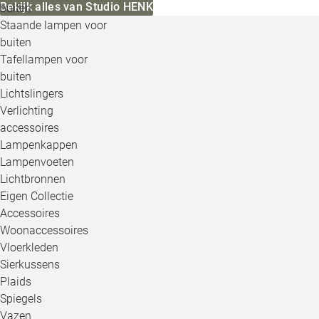
Bekijk alles van Studio HENK
buiten
Staande lampen voor
buiten
Tafellampen voor
buiten
Lichtslingers
Verlichting
accessoires
Lampenkappen
Lampenvoeten
Lichtbronnen
Eigen Collectie
Accessoires
Woonaccessoires
Vloerkleden
Sierkussens
Plaids
Spiegels
Vazen