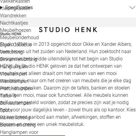
Vakkenkasten
Specificaties
Kledingkasten
Wandrekken
Nachtkastjes
Meubelhoezen
Studio HENK
Meubelonderhoud
Studio HENK is in 2013 opgericht door Okke en Xander Albers,
Eigen Collectie
twee broers uit het zuiden van Nederland. Hun zoektocht naar
Verlichting
designmeubels leidde uiteindelijk tot het begin van Studio
Binnenverlichting
HENK. Bij Studio HENK geloven ze dat het ontwerpen van
Hanglampen
meubels niet alleen draait om het maken van een mooi
Vloerlampen
meubelstuk, maar om het creëren van meubels die je elke dag
Wandlampen
weer kan gebruiken. Daarom zijn de tafels, banken en stoelen
Plafondlampen
niet alleen mooi, maar ook functioneel. Alle meubels kunnen
Tafel- &
zelf samengesteld worden, zodat ze precies zijn wat je nodig
Bureaulampen
hebt voor jouw dagelijks leven - zowel thuis als op kantoor. Kies
Spots
uit een breed aanbod aan maten, afwerkingen, stoffen en
Railverlichting
kleuren en creëer een uniek meubelstuk.
Buitenverlichting
Hanglampen voor