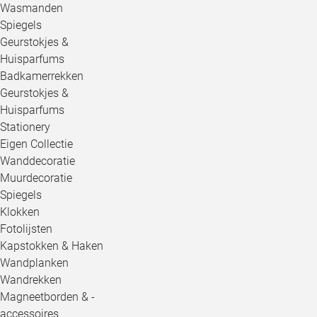
Wasmanden
Spiegels
Geurstokjes &
Huisparfums
Badkamerrekken
Geurstokjes &
Huisparfums
Stationery
Eigen Collectie
Wanddecoratie
Muurdecoratie
Spiegels
Klokken
Fotolijsten
Kapstokken & Haken
Wandplanken
Wandrekken
Magneetborden & -
accessoires