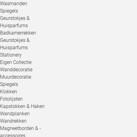
Wasmanden
Spiegels
Geurstokjes &
Huisparfums
Badkamerrekken
Geurstokjes &
Huisparfums
Stationery
Eigen Collectie
Wanddecoratie
Muurdecoratie
Spiegels
Klokken
Fotolijsten
Kapstokken & Haken
Wandplanken
Wandrekken
Magneetborden & -
accessoires