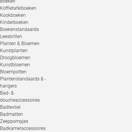
Boeken
Koffietafelboeken
Kookboeken
Kinderboeken
Boekenstandaards
Leesbrillen
Planten & Bloemen
Kunstplanten
Droogbloemen
Kunstbloemen
Bloempotten
Plantenstandaards & -
hangers
Bad- &
doucheaccessoires
Badtextiel
Badmatten
Zeeppompjes
Badkameraccessoires