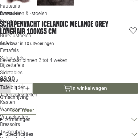
Loo
Fauteuils
Barkrukken & -stoelen
DYRESKINN
Krukjes
Loo
Schapenvacht icelandic melange grey
Poefjes
longhair 100x65 cm
Bureaustoelen
Loo
Tafels
Leverbaar in
10 uitvoeringen
Eettafels
Loo
Salontafels
Leverbaar binnen 2 tot 4 weken
Bijzettafels
Loo
Sidetables
89,90
Bureaus
Tafelbladen
In winkelwagen
Alle 
Tafelonderstellen
Omschrijving
Kasten
Wandkasten
Toon meer
Vitrinekasten
Afmetingen
Dressoirs
Tv meubels
Specificaties