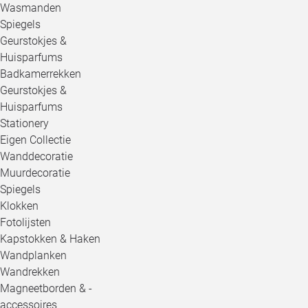
Wasmanden
Spiegels
Geurstokjes &
Huisparfums
Badkamerrekken
Geurstokjes &
Huisparfums
Stationery
Eigen Collectie
Wanddecoratie
Muurdecoratie
Spiegels
Klokken
Fotolijsten
Kapstokken & Haken
Wandplanken
Wandrekken
Magneetborden & -
accessoires