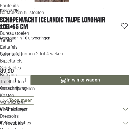
Loo
Fauteuils
DYRESKINN
Barkrukken & -stoelen
Schapenvacht icelandic taupe longhair
Krukjes
Loo
100×65 cm
Poefjes
Bureaustoelen
Loo
Leverbaar in
10 uitvoeringen
Tafels
Eettafels
Loo
Leverbaar binnen 2 tot 4 weken
Salontafels
Bijzettafels
Loo
Sidetables
(out
89,90
Bureaus
In winkelwagen
Tafelbladen
Alle 
Omschrijving
Tafelonderstellen
Kasten
Toon meer
Wandkasten
Afmetingen
Vitrinekasten
Dressoirs
Specificaties
Tv meubels