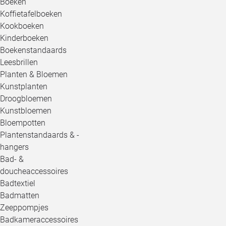
Boeken
Koffietafelboeken
Kookboeken
Kinderboeken
Boekenstandaards
Leesbrillen
Planten & Bloemen
Kunstplanten
Droogbloemen
Kunstbloemen
Bloempotten
Plantenstandaards & -
hangers
Bad- &
doucheaccessoires
Badtextiel
Badmatten
Zeeppompjes
Badkameraccessoires