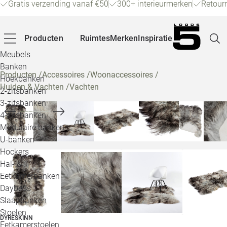
Gratis verzending vanaf €50
300+ interieurmerken
Retour
Producten
Ruimtes
Merken
Inspiratie
Meubels
Banken
Producten
/
Accessoires
/
Woonaccessoires
/
Hoekbanken
Huiden & Vachten
/
Vachten
Pagina
2-zitsbanken
3-zitsbanken
4-zitsbanken
Winke
Modulaire banken
U-banken
Klant
Hockers
Hal- &
Veelg
Eetkamerbanken
Daybeds
Openin
Slaapbanken
Loo
Stoelen
DYRESKINN
Eetkamerstoelen