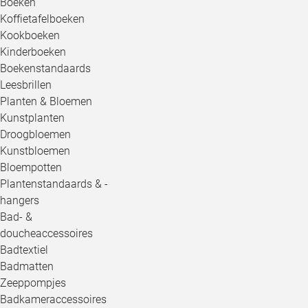
Boeken
Koffietafelboeken
Kookboeken
Kinderboeken
Boekenstandaards
Leesbrillen
Planten & Bloemen
Kunstplanten
Droogbloemen
Kunstbloemen
Bloempotten
Plantenstandaards & -
hangers
Bad- &
doucheaccessoires
Badtextiel
Badmatten
Zeeppompjes
Badkameraccessoires