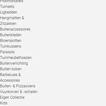
Picknicktafels
Tuinsets
Ligbedden
Hangmatten &
Zitzakken
Buitenaccessoires
Buitenkleden
Bloempotten
Tuinkussens
Parasols
Tuinmeubelhoezen
Buitenverlichting
Buiten koken
Barbecues &
Accessoires
Buiten- & Pizzaovens
Vuurkorven & -schalen
Eigen Collectie
Kids