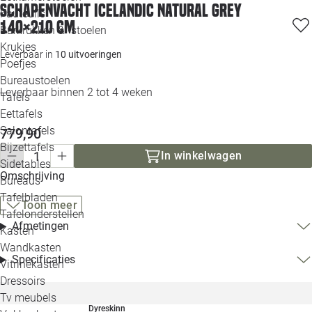
Schapenvacht icelandic natural grey
Loo
Fauteuils
140×210 cm
Barkrukken & -stoelen
Krukjes
Loo
Leverbaar in
10 uitvoeringen
Poefjes
Bureaustoelen
Loo
Leverbaar binnen 2 tot 4 weken
Tafels
Eettafels
Loo
Salontafels
779,90
Bijzettafels
In winkelwagen
Loo
Sidetables
Omschrijving
Bureaus
Tafelbladen
Toon meer
Alle 
Tafelonderstellen
Afmetingen
Kasten
Wandkasten
Specificaties
Vitrinekasten
Dressoirs
Tv meubels
Dyreskinn