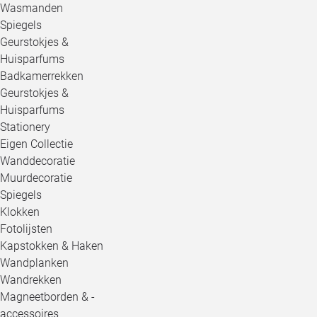
Wasmanden
Spiegels
Geurstokjes &
Huisparfums
Badkamerrekken
Geurstokjes &
Huisparfums
Stationery
Eigen Collectie
Wanddecoratie
Muurdecoratie
Spiegels
Klokken
Fotolijsten
Kapstokken & Haken
Wandplanken
Wandrekken
Magneetborden & -
accessoires