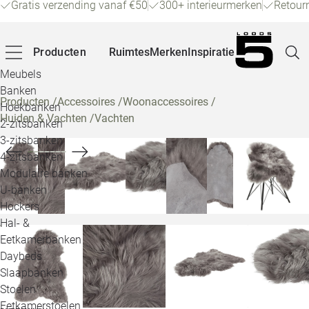
Gratis verzending vanaf €50
300+ interieurmerken
Retour
Producten
Ruimtes
Merken
Inspiratie
Meubels
Banken
Producten
/
Accessoires
/
Woonaccessoires
/
Hoekbanken
Huiden & Vachten
/
Vachten
Pagina
2-zitsbanken
3-zitsbanken
4-zitsbanken
Winke
Modulaire banken
U-banken
Klant
Hockers
Hal- &
Veelg
Eetkamerbanken
Daybeds
Openin
Slaapbanken
Loo
Stoelen
Eetkamerstoelen