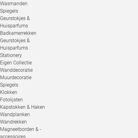
Wasmanden
Spiegels
Geurstokjes &
Huisparfums
Badkamerrekken
Geurstokjes &
Huisparfums
Stationery
Eigen Collectie
Wanddecoratie
Muurdecoratie
Spiegels
Klokken
Fotolijsten
Kapstokken & Haken
Wandplanken
Wandrekken
Magneetborden & -
accessoires