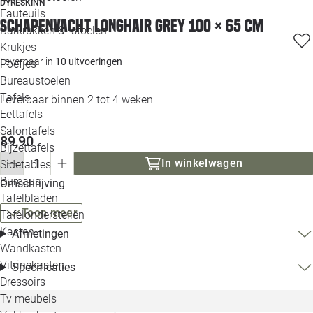
DYRESKINN
Loo
Fauteuils
Schapenvacht longhair grey 100 × 65 cm
Barkrukken & -stoelen
Krukjes
Loo
Leverbaar in
10 uitvoeringen
Poefjes
Bureaustoelen
Loo
Tafels
Leverbaar binnen 2 tot 4 weken
Eettafels
Loo
Salontafels
89,90
Bijzettafels
Loo
In winkelwagen
Sidetables
(out
Bureaus
Omschrijving
Tafelbladen
Alle 
Toon meer
Tafelonderstellen
Kasten
Afmetingen
Wandkasten
Vitrinekasten
Specificaties
Dressoirs
Tv meubels