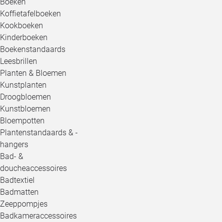
Boeken
Koffietafelboeken
Kookboeken
Kinderboeken
Boekenstandaards
Leesbrillen
Planten & Bloemen
Kunstplanten
Droogbloemen
Kunstbloemen
Bloempotten
Plantenstandaards & -
hangers
Bad- &
doucheaccessoires
Badtextiel
Badmatten
Zeeppompjes
Badkameraccessoires