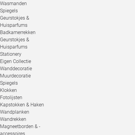
Wasmanden
Spiegels
Geurstokjes &
Huisparfums
Badkamerrekken
Geurstokjes &
Huisparfums
Stationery
Eigen Collectie
Wanddecoratie
Muurdecoratie
Spiegels
Klokken
Fotolijsten
Kapstokken & Haken
Wandplanken
Wandrekken
Magneetborden & -
accessoires