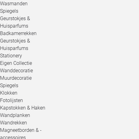
Wasmanden
Spiegels
Geurstokjes &
Huisparfums
Badkamerrekken
Geurstokjes &
Huisparfums
Stationery
Eigen Collectie
Wanddecoratie
Muurdecoratie
Spiegels
Klokken
Fotolijsten
Kapstokken & Haken
Wandplanken
Wandrekken
Magneetborden & -
accessoires