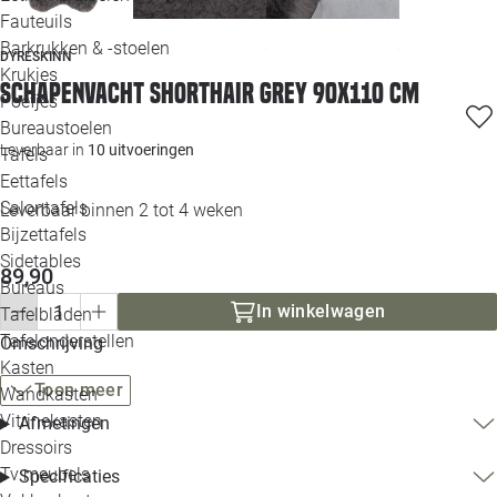
Loo
Fauteuils
Barkrukken & -stoelen
DYRESKINN
Krukjes
Loo
Schapenvacht shorthair grey 90x110 cm
Poefjes
Bureaustoelen
Loo
Leverbaar in
10 uitvoeringen
Tafels
Eettafels
Loo
Salontafels
Leverbaar binnen 2 tot 4 weken
Bijzettafels
Loo
Sidetables
(out
89,90
Bureaus
In winkelwagen
Tafelbladen
Alle 
Tafelonderstellen
Omschrijving
Kasten
Toon meer
Wandkasten
Vitrinekasten
Afmetingen
Dressoirs
Tv meubels
Specificaties