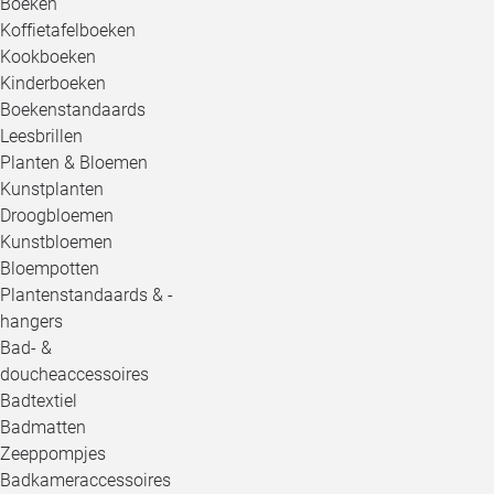
Boeken
Koffietafelboeken
Kookboeken
Kinderboeken
Boekenstandaards
Leesbrillen
Planten & Bloemen
Kunstplanten
Droogbloemen
Kunstbloemen
Bloempotten
Plantenstandaards & -
hangers
Bad- &
doucheaccessoires
Badtextiel
Badmatten
Zeeppompjes
Badkameraccessoires