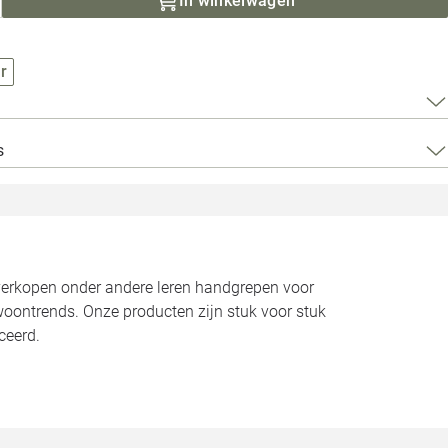
In winkelwagen
Loods 5 Za
Loods 5 Gara
r
Alle openingst
s
 verkopen onder andere leren handgrepen voor
oontrends. Onze producten zijn stuk voor stuk
ceerd.