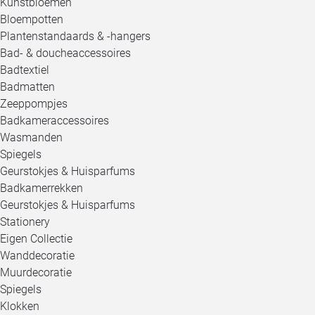
Kunstbloemen
Bloempotten
Plantenstandaards & -hangers
Bad- & doucheaccessoires
Badtextiel
Badmatten
Zeeppompjes
Badkameraccessoires
Wasmanden
Spiegels
Geurstokjes & Huisparfums
Badkamerrekken
Geurstokjes & Huisparfums
Stationery
Eigen Collectie
Wanddecoratie
Muurdecoratie
Spiegels
Klokken