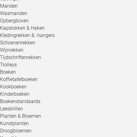
Manden
Wasmanden
Opbergboxen
Kapstokken & Haken
Kledingrekken & -hangers
Schoenenrekken
Wijnrekken
Tijdschriftenrekken
Trolleys
Boeken
Koffietafelboeken
Kookboeken
Kinderboeken
Boekenstandaards
Leesbrillen
Planten & Bloemen
Kunstplanten
Droogbloemen