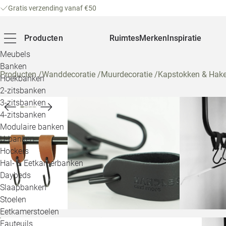
Gratis verzending vanaf €50
Producten
Ruimtes
Merken
Inspiratie
Meubels
Banken
Producten
/
Wanddecoratie
/
Muurdecoratie
/
Kapstokken & Hak
Hoekbanken
2-zitsbanken
3-zitsbanken
4-zitsbanken
Modulaire banken
U-banken
Hockers
Hal- & Eetkamerbanken
Daybeds
Slaapbanken
Stoelen
Eetkamerstoelen
Fauteuils