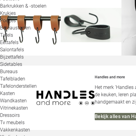
Barkrukken & -stoelen
Krukjes
Poefjes
Bureaustoelen
Tafels
Eettafels
Salontafels
Bijzettafels
Sidetables
Bureaus
Handles and more
Tafelbladen
Tafelonderstellen
Het merk 'Handles 
Kasten
de keuken, leren p
Wandkasten
handgemaakt en zij
Vitrinekasten
Dressoirs
Bekijk alles van 
Tv meubels
Vakkenkasten