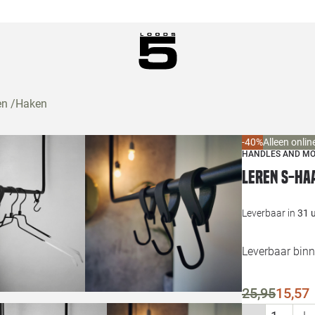
en
/
Haken
-40%
Alleen onlin
HANDLES AND M
Leren S-ha
Leverbaar in
31 
Leverbaar bin
25,95
15,57