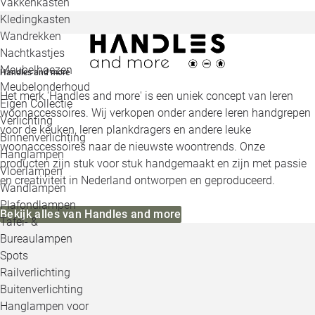
Vakkenkasten
Kledingkasten
Wandrekken
Nachtkastjes
Meubelhoezen
Handles and more
Meubelonderhoud
Het merk 'Handles and more' is een uniek concept van leren
Eigen Collectie
woonaccessoires. Wij verkopen onder andere leren handgrepen
Verlichting
voor de keuken, leren plankdragers en andere leuke
Binnenverlichting
woonaccessoires naar de nieuwste woontrends. Onze
Hanglampen
producten zijn stuk voor stuk handgemaakt en zijn met passie
Vloerlampen
en creativiteit in Nederland ontworpen en geproduceerd.
Wandlampen
Plafondlampen
Bekijk alles van Handles and more
Tafel- &
Bureaulampen
Spots
Railverlichting
Buitenverlichting
Hanglampen voor