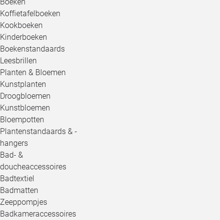
Boeken
Koffietafelboeken
Kookboeken
Kinderboeken
Boekenstandaards
Leesbrillen
Planten & Bloemen
Kunstplanten
Droogbloemen
Kunstbloemen
Bloempotten
Plantenstandaards & -
hangers
Bad- &
doucheaccessoires
Badtextiel
Badmatten
Zeeppompjes
Badkameraccessoires