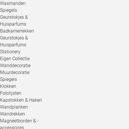
Wasmanden
Spiegels
Geurstokjes &
Huisparfums
Badkamerrekken
Geurstokjes &
Huisparfums
Stationery
Eigen Collectie
Wanddecoratie
Muurdecoratie
Spiegels
Klokken
Fotolijsten
Kapstokken & Haken
Wandplanken
Wandrekken
Magneetborden & -
accessoires