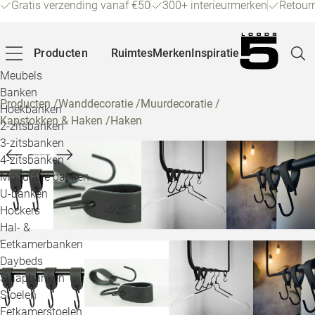
Gratis verzending vanaf €50
300+ interieurmerken
Retour
Producten
Ruimtes
Merken
Inspiratie
Meubels
Banken
Producten
/
Wanddecoratie
/
Muurdecoratie
/
Hoekbanken
Kapstokken & Haken
/
Haken
Pagina
2-zitsbanken
3-zitsbanken
4-zitsbanken
Winke
Modulaire banken
U-banken
Klant
Hockers
Hal- &
Veelg
Eetkamerbanken
Daybeds
Openin
Slaapbanken
Loo
Stoelen
Eetkamerstoelen