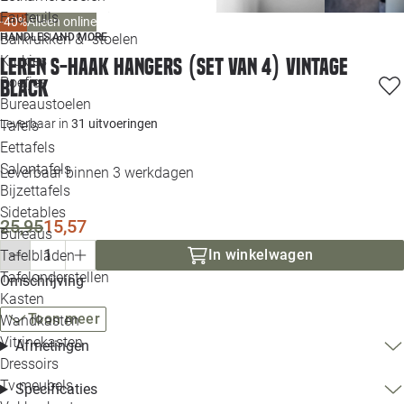
Loo
Fauteuils
-40%
Alleen online
HANDLES AND MORE
Barkrukken & -stoelen
Krukjes
Leren S-haak hangers (set van 4) Vintage
Loo
Poefjes
Black
Bureaustoelen
Loo
Leverbaar in
31 uitvoeringen
Tafels
Eettafels
Loo
Salontafels
Leverbaar binnen 3 werkdagen
Bijzettafels
Loo
Sidetables
25,95
15,57
Bureaus
In winkelwagen
Tafelbladen
Alle 
Tafelonderstellen
Omschrijving
Kasten
Toon meer
Wandkasten
Vitrinekasten
Afmetingen
Dressoirs
Tv meubels
Specificaties