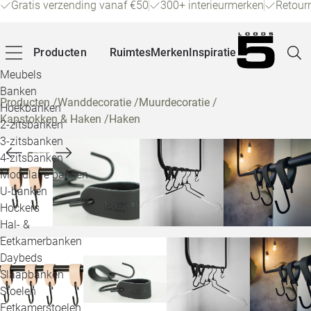
Gratis verzending vanaf €50
300+ interieurmerken
Retour
Producten
Ruimtes
Merken
Inspiratie
Meubels
Banken
Producten
/
Wanddecoratie
/
Muurdecoratie
/
Hoekbanken
Kapstokken & Haken
/
Haken
Pagina
2-zitsbanken
3-zitsbanken
4-zitsbanken
Winke
Modulaire banken
U-banken
Klant
Hockers
Hal- &
Veelg
Eetkamerbanken
Daybeds
Openin
Slaapbanken
Loo
Stoelen
Eetkamerstoelen