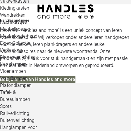
Vakkenkasten
Kledingkasten
Wandrekken
Handles and more
Nachtkastjes
Meubelhoezen
Het merk 'Handles and more' is een uniek concept van leren
Meubelonderhoud
woonaccessoires. Wij verkopen onder andere leren handgrepen
Eigen Collectie
voor de keuken, leren plankdragers en andere leuke
Verlichting
woonaccessoires naar de nieuwste woontrends. Onze
Binnenverlichting
producten zijn stuk voor stuk handgemaakt en zijn met passie
Hanglampen
en creativiteit in Nederland ontworpen en geproduceerd.
Vloerlampen
Wandlampen
Bekijk alles van Handles and more
Plafondlampen
Tafel- &
Bureaulampen
Spots
Railverlichting
Buitenverlichting
Hanglampen voor