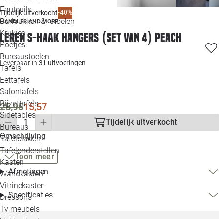
Loo
Fauteuils
-40%
Tijdelijk uitverkocht
Barkrukken & -stoelen
HANDLES AND MORE
Krukjes
Loo
Leren S-haak hangers (set van 4) Peach
Poefjes
Bureaustoelen
Loo
Leverbaar in
31 uitvoeringen
Tafels
Eettafels
Loo
Salontafels
Bijzettafels
Loo
25,95
15,57
Sidetables
(out
Tijdelijk uitverkocht
Bureaus
Omschrijving
Tafelbladen
Alle 
Tafelonderstellen
Toon meer
Kasten
Afmetingen
Wandkasten
Vitrinekasten
Specificaties
Dressoirs
Tv meubels