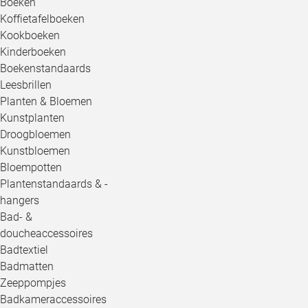
Boeken
Koffietafelboeken
Kookboeken
Kinderboeken
Boekenstandaards
Leesbrillen
Planten & Bloemen
Kunstplanten
Droogbloemen
Kunstbloemen
Bloempotten
Plantenstandaards & -
hangers
Bad- &
doucheaccessoires
Badtextiel
Badmatten
Zeeppompjes
Badkameraccessoires