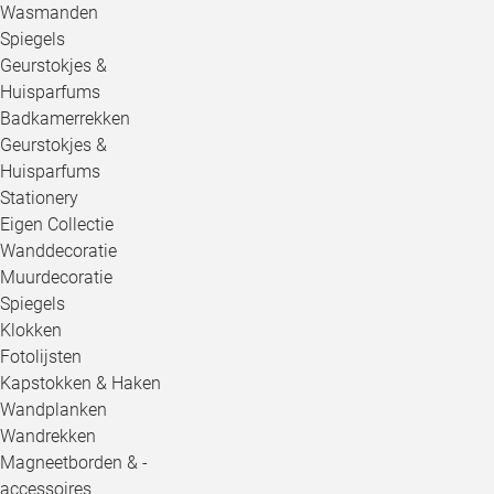
Wasmanden
Spiegels
Geurstokjes &
Huisparfums
Badkamerrekken
Geurstokjes &
Huisparfums
Stationery
Eigen Collectie
Wanddecoratie
Muurdecoratie
Spiegels
Klokken
Fotolijsten
Kapstokken & Haken
Wandplanken
Wandrekken
Magneetborden & -
accessoires