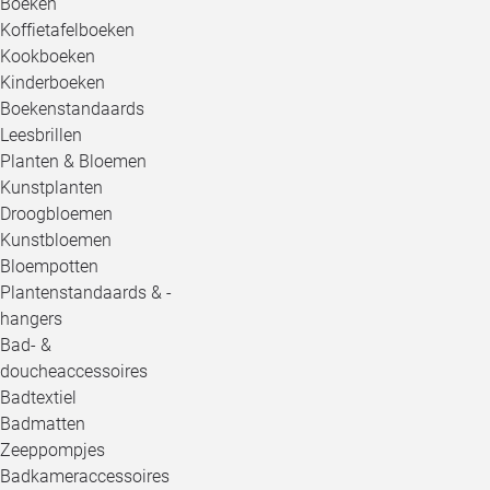
Boeken
Koffietafelboeken
Kookboeken
Kinderboeken
Boekenstandaards
Leesbrillen
Planten & Bloemen
Kunstplanten
Droogbloemen
Kunstbloemen
Bloempotten
Plantenstandaards & -
hangers
Bad- &
doucheaccessoires
Badtextiel
Badmatten
Zeeppompjes
Badkameraccessoires