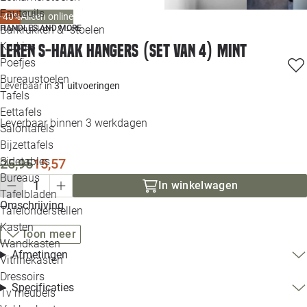
Loo
Fauteuils
-40%
Alleen online
HANDLES AND MORE
Barkrukken & -stoelen
Krukjes
Leren S-haak hangers (set van 4) Mint
Loo
Poefjes
Bureaustoelen
Loo
Leverbaar in
31 uitvoeringen
Tafels
Eettafels
Loo
Leverbaar binnen 3 werkdagen
Salontafels
Bijzettafels
Loo
Sidetables
25,95
15,57
Bureaus
In winkelwagen
Tafelbladen
Alle 
Omschrijving
Tafelonderstellen
Kasten
Toon meer
Wandkasten
Afmetingen
Vitrinekasten
Dressoirs
Specificaties
Tv meubels