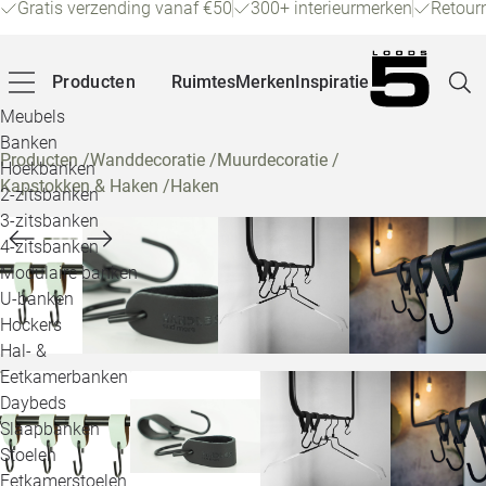
Gratis verzending vanaf €50
300+ interieurmerken
Retour
Producten
Ruimtes
Merken
Inspiratie
Meubels
Banken
Producten
/
Wanddecoratie
/
Muurdecoratie
/
Hoekbanken
Kapstokken & Haken
/
Haken
Pagina
2-zitsbanken
3-zitsbanken
4-zitsbanken
Winke
Modulaire banken
U-banken
Klant
Hockers
Hal- &
Veelg
Eetkamerbanken
Daybeds
Openin
Slaapbanken
Loo
Stoelen
Eetkamerstoelen