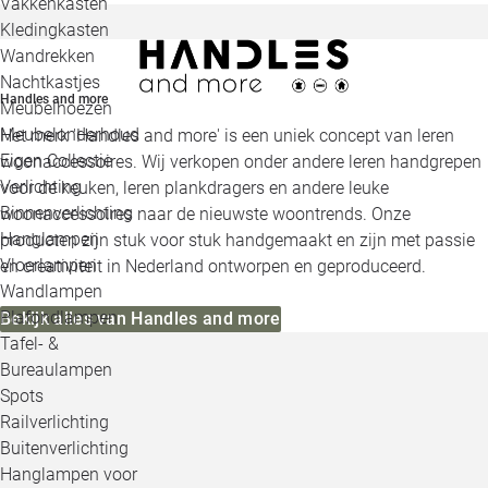
Vakkenkasten
Kledingkasten
Wandrekken
Nachtkastjes
Handles and more
Meubelhoezen
Meubelonderhoud
Het merk 'Handles and more' is een uniek concept van leren
Eigen Collectie
woonaccessoires. Wij verkopen onder andere leren handgrepen
Verlichting
voor de keuken, leren plankdragers en andere leuke
Binnenverlichting
woonaccessoires naar de nieuwste woontrends. Onze
Hanglampen
producten zijn stuk voor stuk handgemaakt en zijn met passie
Vloerlampen
en creativiteit in Nederland ontworpen en geproduceerd.
Wandlampen
Plafondlampen
Bekijk alles van Handles and more
Tafel- &
Bureaulampen
Spots
Railverlichting
Buitenverlichting
Hanglampen voor