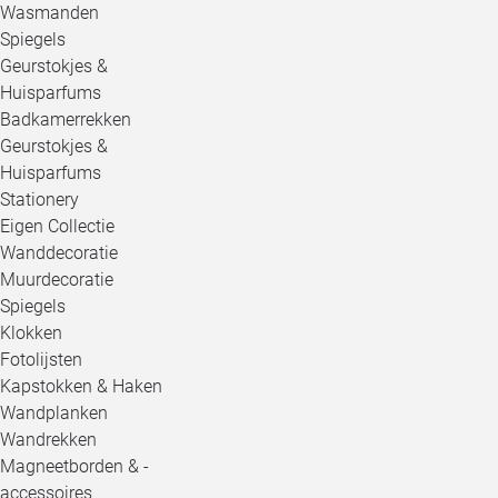
Wasmanden
Spiegels
Geurstokjes &
Huisparfums
Badkamerrekken
Geurstokjes &
Huisparfums
Stationery
Eigen Collectie
Wanddecoratie
Muurdecoratie
Spiegels
Klokken
Fotolijsten
Kapstokken & Haken
Wandplanken
Wandrekken
Magneetborden & -
accessoires