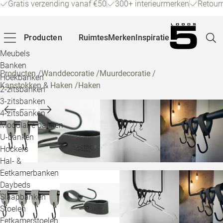
Gratis verzending vanaf €50
300+ interieurmerken
Retour
Producten
Ruimtes
Merken
Inspiratie
Meubels
Banken
Producten
/
Wanddecoratie
/
Muurdecoratie
/
Hoekbanken
Kapstokken & Haken
/
Haken
Pagina
2-zitsbanken
3-zitsbanken
4-zitsbanken
Winke
Modulaire banken
U-banken
Klant
Hockers
Hal- &
Veelg
Eetkamerbanken
Daybeds
Openin
Slaapbanken
Loo
Stoelen
Eetkamerstoelen