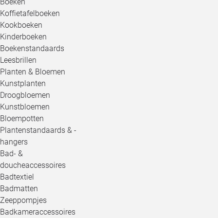
Boeken
Koffietafelboeken
Kookboeken
Kinderboeken
Boekenstandaards
Leesbrillen
Planten & Bloemen
Kunstplanten
Droogbloemen
Kunstbloemen
Bloempotten
Plantenstandaards & -
hangers
Bad- &
doucheaccessoires
Badtextiel
Badmatten
Zeeppompjes
Badkameraccessoires