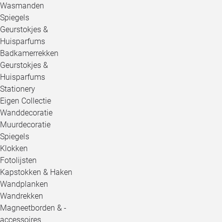
Wasmanden
Spiegels
Geurstokjes &
Huisparfums
Badkamerrekken
Geurstokjes &
Huisparfums
Stationery
Eigen Collectie
Wanddecoratie
Muurdecoratie
Spiegels
Klokken
Fotolijsten
Kapstokken & Haken
Wandplanken
Wandrekken
Magneetborden & -
accessoires