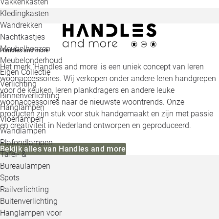
Vakkenkasten
Kledingkasten
Wandrekken
Nachtkastjes
Meubelhoezen
Handles and more
Meubelonderhoud
Het merk 'Handles and more' is een uniek concept van leren
Eigen Collectie
woonaccessoires. Wij verkopen onder andere leren handgrepen
Verlichting
voor de keuken, leren plankdragers en andere leuke
Binnenverlichting
woonaccessoires naar de nieuwste woontrends. Onze
Hanglampen
producten zijn stuk voor stuk handgemaakt en zijn met passie
Vloerlampen
en creativiteit in Nederland ontworpen en geproduceerd.
Wandlampen
Plafondlampen
Bekijk alles van Handles and more
Tafel- &
Bureaulampen
Spots
Railverlichting
Buitenverlichting
Hanglampen voor