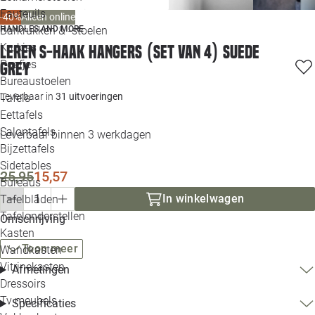
Loo
Fauteuils
-40%
Alleen online
HANDLES AND MORE
Barkrukken & -stoelen
Krukjes
Leren S-haak hangers (set van 4) Suede
Loo
Poefjes
Grey
Bureaustoelen
Loo
Leverbaar in
31 uitvoeringen
Tafels
Eettafels
Loo
Salontafels
Leverbaar binnen 3 werkdagen
Bijzettafels
Loo
Sidetables
25,95
15,57
Bureaus
In winkelwagen
Tafelbladen
Alle 
Tafelonderstellen
Omschrijving
Kasten
Toon meer
Wandkasten
Vitrinekasten
Afmetingen
Dressoirs
Tv meubels
Specificaties