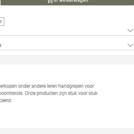
In winkelwagen
Loods 5 Za
Loods 5 Gara
r
Alle openingst
s
 verkopen onder andere leren handgrepen voor
oontrends. Onze producten zijn stuk voor stuk
ceerd.