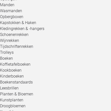
Manden
Wasmanden
Opbergboxen
Kapstokken & Haken
Kledingrekken & -hangers
Schoenenrekken
Wijnrekken
Tijdschriftenrekken
Trolleys
Boeken
Koffietafelboeken
Kookboeken
Kinderboeken
Boekenstandaards
Leesbrillen
Planten & Bloemen
Kunstplanten
Droogbloemen