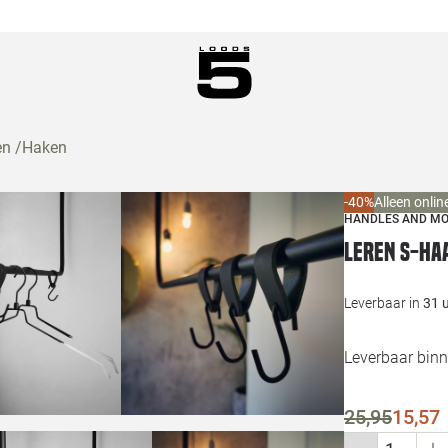
en
/
Haken
-40%
Alleen onlin
HANDLES AND M
Leren S-ha
Leverbaar in
31 
Leverbaar bin
25,95
15,57