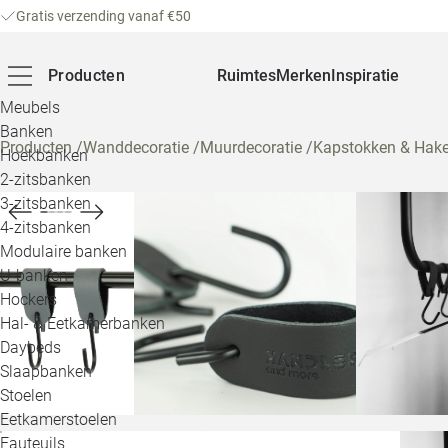
Gratis verzending vanaf €50
Producten
Ruimtes
Merken
Inspiratie
Meubels
Banken
Producten
/
Wanddecoratie
/
Muurdecoratie
/
Kapstokken & Hak
Hoekbanken
2-zitsbanken
3-zitsbanken
4-zitsbanken
Modulaire banken
U-banken
Hockers
Hal- & Eetkamerbanken
Daybeds
Slaapbanken
Stoelen
Eetkamerstoelen
Fauteuils