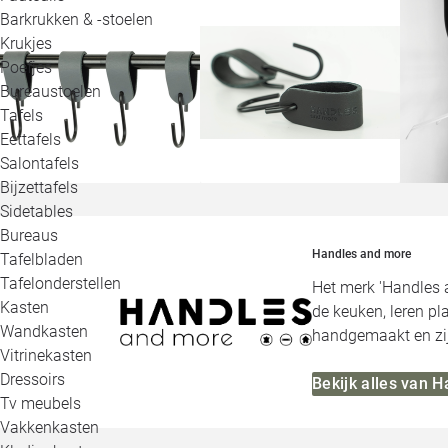
Barkrukken & -stoelen
Krukjes
Poefjes
Bureaustoelen
Tafels
Eettafels
Salontafels
Bijzettafels
Sidetables
Bureaus
Handles and more
Tafelbladen
Tafelonderstellen
Het merk 'Handles 
Kasten
de keuken, leren p
Wandkasten
handgemaakt en zij
Vitrinekasten
Dressoirs
Bekijk alles van 
Tv meubels
Vakkenkasten