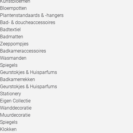
Kunstbloemen
Bloempotten
Plantenstandaards & -hangers
Bad- & doucheaccessoires
Badtextiel
Badmatten
Zeeppompjes
Badkameraccessoires
Wasmanden
Spiegels
Geurstokjes & Huisparfums
Badkamerrekken
Geurstokjes & Huisparfums
Stationery
Eigen Collectie
Wanddecoratie
Muurdecoratie
Spiegels
Klokken