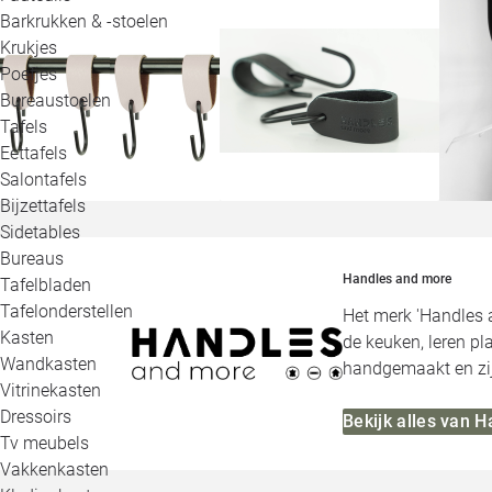
Barkrukken & -stoelen
Krukjes
Poefjes
Bureaustoelen
Tafels
Eettafels
Salontafels
Bijzettafels
Sidetables
Bureaus
Handles and more
Tafelbladen
Tafelonderstellen
Het merk 'Handles 
Kasten
de keuken, leren p
Wandkasten
handgemaakt en zij
Vitrinekasten
Dressoirs
Bekijk alles van 
Tv meubels
Vakkenkasten