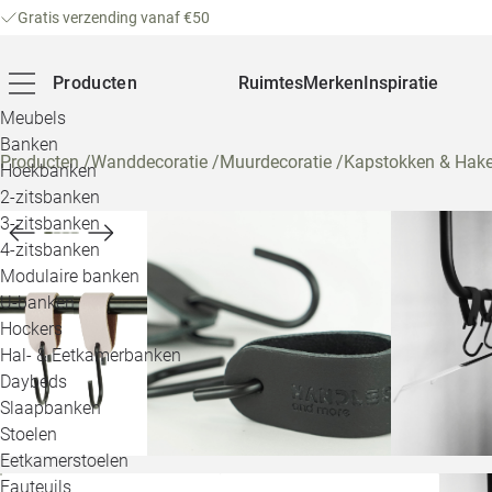
Gratis verzending vanaf €50
Producten
Ruimtes
Merken
Inspiratie
Meubels
Banken
Producten
/
Wanddecoratie
/
Muurdecoratie
/
Kapstokken & Hak
Hoekbanken
2-zitsbanken
3-zitsbanken
4-zitsbanken
Modulaire banken
U-banken
Hockers
Hal- & Eetkamerbanken
Daybeds
Slaapbanken
Stoelen
Eetkamerstoelen
Fauteuils