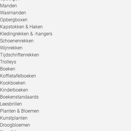
Manden
Wasmanden
Opbergboxen
Kapstokken & Haken
Kledingrekken & -hangers
Schoenenrekken
Wijnrekken
Tijdschriftenrekken
Trolleys
Boeken
Koffietafelboeken
Kookboeken
Kinderboeken
Boekenstandaards
Leesbrillen
Planten & Bloemen
Kunstplanten
Droogbloemen