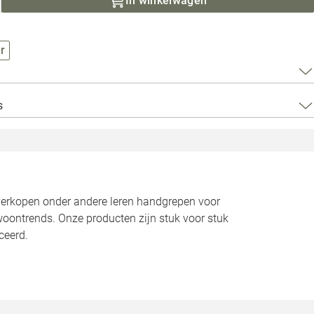
In winkelwagen
Loods 5 Za
Loods 5 Gara
r
Alle openingst
s
 verkopen onder andere leren handgrepen voor
oontrends. Onze producten zijn stuk voor stuk
ceerd.