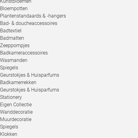
Kunstbloemen
Bloempotten
Plantenstandaards & -hangers
Bad- & doucheaccessoires
Badtextiel
Badmatten
Zeeppompjes
Badkameraccessoires
Wasmanden
Spiegels
Geurstokjes & Huisparfums
Badkamerrekken
Geurstokjes & Huisparfums
Stationery
Eigen Collectie
Wanddecoratie
Muurdecoratie
Spiegels
Klokken