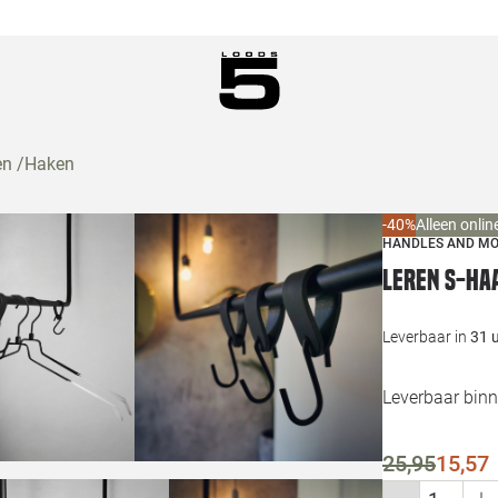
en
/
Haken
-40%
Alleen onlin
HANDLES AND M
Leren S-ha
Leverbaar in
31 
Leverbaar bin
25,95
15,57