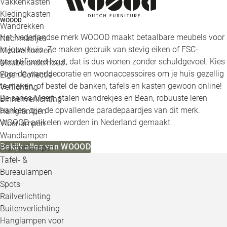
Vakkenkasten
Kledingkasten
WOOOD
Wandrekken
Het Nederlandse merk WOOOD maakt betaalbare meubels voor
Nachtkastjes
in jouw huis. Ze maken gebruik van stevig eiken of FSC-
Meubelhoezen
gecertificeerd hout, dat is dus wonen zonder schuldgevoel. Kies
Meubelonderhoud
voor de wanddecoratie en woonaccessoires om je huis gezellig
Eigen Collectie
te maken, of bestel de banken, tafels en kasten gewoon online!
Verlichting
De series Meert, stalen wandrekjes en Bean, robuuste leren
Binnenverlichting
banken, zijn de opvallende paradepaardjes van dit merk.
Hanglampen
WOOOD artikelen worden in Nederland gemaakt.
Vloerlampen
Wandlampen
Bekijk alles van WOOOD
Plafondlampen
Tafel- &
Bureaulampen
Spots
Railverlichting
Buitenverlichting
Hanglampen voor