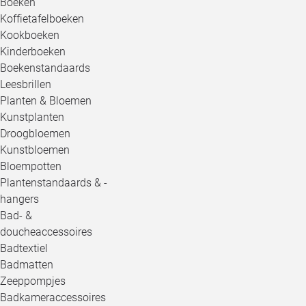
Boeken
Koffietafelboeken
Kookboeken
Kinderboeken
Boekenstandaards
Leesbrillen
Planten & Bloemen
Kunstplanten
Droogbloemen
Kunstbloemen
Bloempotten
Plantenstandaards & -
hangers
Bad- &
doucheaccessoires
Badtextiel
Badmatten
Zeeppompjes
Badkameraccessoires