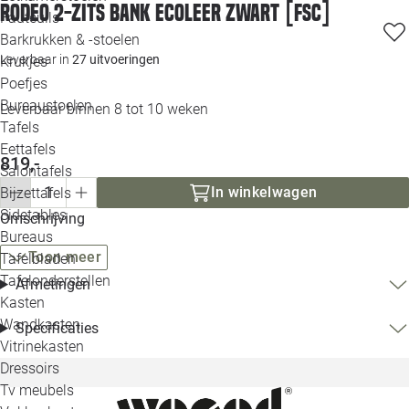
Rodeo 2-zits bank ecoleer zwart [fsc]
Loo
Fauteuils
Barkrukken & -stoelen
Leverbaar in
27 uitvoeringen
Krukjes
Loo
Poefjes
Bureaustoelen
Leverbaar binnen 8 tot 10 weken
Loo
Tafels
Eettafels
Loo
819,-
Salontafels
In winkelwagen
Bijzettafels
Loo
Sidetables
Omschrijving
Bureaus
Toon meer
Tafelbladen
Alle 
Tafelonderstellen
Afmetingen
Kasten
Wandkasten
Specificaties
Vitrinekasten
Dressoirs
Tv meubels