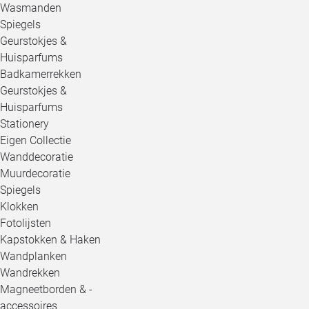
Wasmanden
Spiegels
Geurstokjes &
Huisparfums
Badkamerrekken
Geurstokjes &
Huisparfums
Stationery
Eigen Collectie
Wanddecoratie
Muurdecoratie
Spiegels
Klokken
Fotolijsten
Kapstokken & Haken
Wandplanken
Wandrekken
Magneetborden & -
accessoires