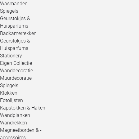
Wasmanden
Spiegels
Geurstokjes &
Huisparfums
Badkamerrekken
Geurstokjes &
Huisparfums
Stationery
Eigen Collectie
Wanddecoratie
Muurdecoratie
Spiegels
Klokken
Fotolijsten
Kapstokken & Haken
Wandplanken
Wandrekken
Magneetborden & -
accessoires