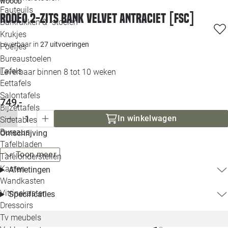
WOOOD
Loo
Fauteuils
Rodeo 2-zits bank velvet antraciet [fsc]
Barkrukken & -stoelen
Krukjes
Loo
Leverbaar in
27 uitvoeringen
Poefjes
Bureaustoelen
Loo
Tafels
Leverbaar binnen 8 tot 10 weken
Eettafels
Loo
Salontafels
749,-
Bijzettafels
Loo
In winkelwagen
Sidetables
Bureaus
Omschrijving
Tafelbladen
Alle 
Toon meer
Tafelonderstellen
Kasten
Afmetingen
Wandkasten
Vitrinekasten
Specificaties
Dressoirs
Tv meubels