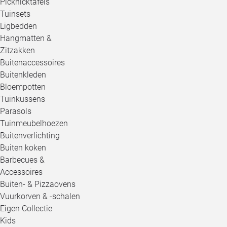
Picknicktafels
Tuinsets
Ligbedden
Hangmatten &
Zitzakken
Buitenaccessoires
Buitenkleden
Bloempotten
Tuinkussens
Parasols
Tuinmeubelhoezen
Buitenverlichting
Buiten koken
Barbecues &
Accessoires
Buiten- & Pizzaovens
Vuurkorven & -schalen
Eigen Collectie
Kids