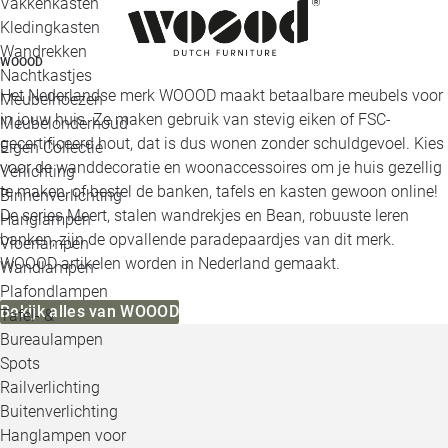
Vakkenkasten
Kledingkasten
Wandrekken
WOOOD
Nachtkastjes
Het Nederlandse merk WOOOD maakt betaalbare meubels voor
Meubelhoezen
in jouw huis. Ze maken gebruik van stevig eiken of FSC-
Meubelonderhoud
gecertificeerd hout, dat is dus wonen zonder schuldgevoel. Kies
Eigen Collectie
voor de wanddecoratie en woonaccessoires om je huis gezellig
Verlichting
te maken, of bestel de banken, tafels en kasten gewoon online!
Binnenverlichting
De series Meert, stalen wandrekjes en Bean, robuuste leren
Hanglampen
banken, zijn de opvallende paradepaardjes van dit merk.
Vloerlampen
WOOOD artikelen worden in Nederland gemaakt.
Wandlampen
Plafondlampen
Bekijk alles van WOOOD
Tafel- &
Bureaulampen
Spots
Railverlichting
Buitenverlichting
Hanglampen voor