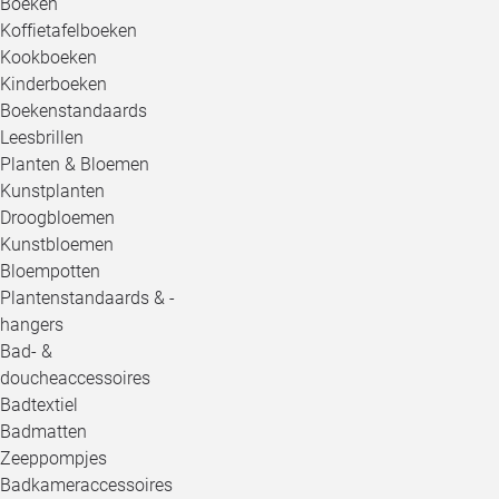
Boeken
Koffietafelboeken
Kookboeken
Kinderboeken
Boekenstandaards
Leesbrillen
Planten & Bloemen
Kunstplanten
Droogbloemen
Kunstbloemen
Bloempotten
Plantenstandaards & -
hangers
Bad- &
doucheaccessoires
Badtextiel
Badmatten
Zeeppompjes
Badkameraccessoires