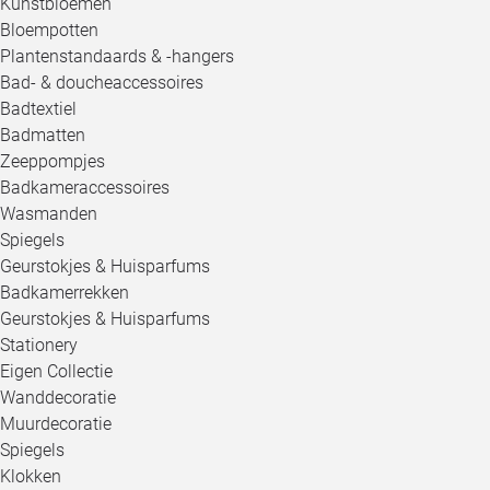
Kunstbloemen
Bloempotten
Plantenstandaards & -hangers
Bad- & doucheaccessoires
Badtextiel
Badmatten
Zeeppompjes
Badkameraccessoires
Wasmanden
Spiegels
Geurstokjes & Huisparfums
Badkamerrekken
Geurstokjes & Huisparfums
Stationery
Eigen Collectie
Wanddecoratie
Muurdecoratie
Spiegels
Klokken