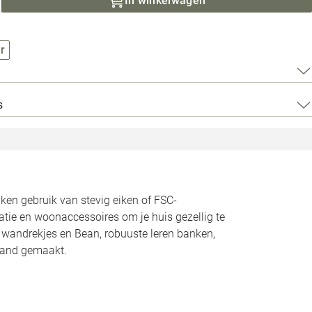
In winkelwagen
Loods 5 Za
Loods 5 Gara
r
Alle openingst
s
n gebruik van stevig eiken of FSC-
atie en woonaccessoires om je huis gezellig te
n wandrekjes en Bean, robuuste leren banken,
land gemaakt.