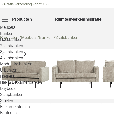
Gratis verzending vanaf €50
Producten
Ruimtes
Merken
Inspiratie
Meubels
Banken
Producten
/
Meubels
/
Banken
/
2-zitsbanken
Hoekbanken
2-zitsbanken
3-zitsbanken
4-zitsbanken
Modulaire banken
U-banken
Hockers
Hal- & Eetkamerbanken
Daybeds
Slaapbanken
Stoelen
Eetkamerstoelen
Fauteuils