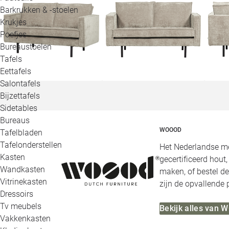
Barkrukken & -stoelen
Krukjes
Poefjes
Bureaustoelen
Tafels
Eettafels
Salontafels
Bijzettafels
Sidetables
Bureaus
WOOOD
Tafelbladen
Tafelonderstellen
Het Nederlandse me
Kasten
gecertificeerd hout
Wandkasten
maken, of bestel de
Vitrinekasten
zijn de opvallende
Dressoirs
Tv meubels
Bekijk alles van
Vakkenkasten