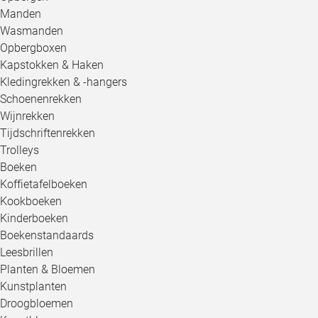
Manden
Wasmanden
Opbergboxen
Kapstokken & Haken
Kledingrekken & -hangers
Schoenenrekken
Wijnrekken
Tijdschriftenrekken
Trolleys
Boeken
Koffietafelboeken
Kookboeken
Kinderboeken
Boekenstandaards
Leesbrillen
Planten & Bloemen
Kunstplanten
Droogbloemen