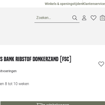
Winkels & openingstijden
Klantenservice
Zoeken…
Openingstijden
Pagina suggesties
Loods 5 Ame
ts bank ribstof donkerzand [fsc]
Winkels
Loods 5 Dui
uitvoeringen
Klantenservice
Loods 5 Maas
en 8 tot 10 weken
Veelgestelde vragen
Loods 5 Slie