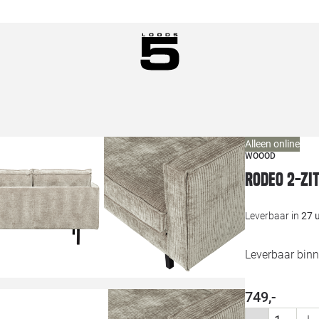
Alleen online
WOOOD
Rodeo 2-zi
Leverbaar in
27 
Leverbaar binn
749,-