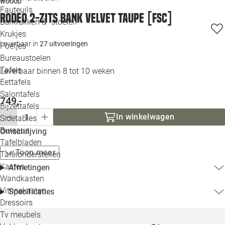
WOOOD
Loo
Fauteuils
Rodeo 2-zits bank velvet taupe [fsc]
Barkrukken & -stoelen
Krukjes
Loo
Leverbaar in
27 uitvoeringen
Poefjes
Bureaustoelen
Loo
Tafels
Leverbaar binnen 8 tot 10 weken
Eettafels
Loo
Salontafels
749,-
Bijzettafels
Loo
In winkelwagen
Sidetables
Bureaus
Omschrijving
Tafelbladen
Alle 
Toon meer
Tafelonderstellen
Kasten
Afmetingen
Wandkasten
Vitrinekasten
Specificaties
Dressoirs
Tv meubels