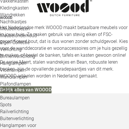
Vakkenkasten
Kledingkasten
Wandrekken
WOOOD
Nachtkastjes
Het Nederlandse merk WOOOD maakt betaalbare meubels voor
Meubelhoezen
in jouw huis. Ze maken gebruik van stevig eiken of FSC-
Meubelonderhoud
gecertificeerd hout, dat is dus wonen zonder schuldgevoel. Kies
Eigen Collectie
voor de wanddecoratie en woonaccessoires om je huis gezellig
Verlichting
te maken, of bestel de banken, tafels en kasten gewoon online!
Binnenverlichting
De series Meert, stalen wandrekjes en Bean, robuuste leren
Hanglampen
banken, zijn de opvallende paradepaardjes van dit merk.
Vloerlampen
WOOOD artikelen worden in Nederland gemaakt.
Wandlampen
Plafondlampen
Bekijk alles van WOOOD
Tafel- &
Bureaulampen
Spots
Railverlichting
Buitenverlichting
Hanglampen voor