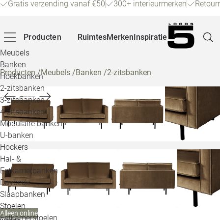
Gratis verzending vanaf €50
300+ interieurmerken
Retour
Producten
Ruimtes
Merken
Inspiratie
Meubels
Banken
Producten
/
Meubels
/
Banken
/
2-zitsbanken
Hoekbanken
Pagina
2-zitsbanken
3-zitsbanken
4-zitsbanken
Winke
Modulaire banken
U-banken
Klant
Hockers
Hal- &
Veelg
Eetkamerbanken
Daybeds
Openin
Slaapbanken
Loo
Stoelen
Alleen online
Eetkamerstoelen