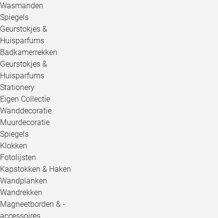
Wasmanden
Spiegels
Geurstokjes &
Huisparfums
Badkamerrekken
Geurstokjes &
Huisparfums
Stationery
Eigen Collectie
Wanddecoratie
Muurdecoratie
Spiegels
Klokken
Fotolijsten
Kapstokken & Haken
Wandplanken
Wandrekken
Magneetborden & -
accessoires