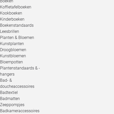
Boeken
Koffietafelboeken
Kookboeken
Kinderboeken
Boekenstandaards
Leesbrillen
Planten & Bloemen
Kunstplanten
Droogbloemen
Kunstbloemen
Bloempotten
Plantenstandaards & -
hangers
Bad- &
doucheaccessoires
Badtextiel
Badmatten
Zeeppompjes
Badkameraccessoires