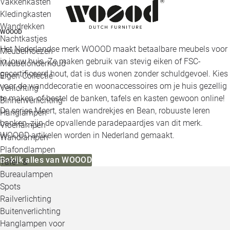
Vakkenkasten
Kledingkasten
Wandrekken
WOOOD
Nachtkastjes
Het Nederlandse merk WOOOD maakt betaalbare meubels voor
Meubelhoezen
in jouw huis. Ze maken gebruik van stevig eiken of FSC-
Meubelonderhoud
gecertificeerd hout, dat is dus wonen zonder schuldgevoel. Kies
Eigen Collectie
voor de wanddecoratie en woonaccessoires om je huis gezellig
Verlichting
te maken, of bestel de banken, tafels en kasten gewoon online!
Binnenverlichting
De series Meert, stalen wandrekjes en Bean, robuuste leren
Hanglampen
banken, zijn de opvallende paradepaardjes van dit merk.
Vloerlampen
WOOOD artikelen worden in Nederland gemaakt.
Wandlampen
Plafondlampen
Bekijk alles van WOOOD
Tafel- &
Bureaulampen
Spots
Railverlichting
Buitenverlichting
Hanglampen voor