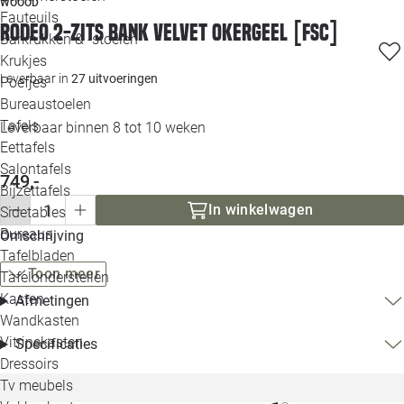
WOOOD
Loo
Fauteuils
Rodeo 2-zits bank velvet okergeel [fsc]
Barkrukken & -stoelen
Krukjes
Loo
Leverbaar in
27 uitvoeringen
Poefjes
Bureaustoelen
Loo
Tafels
Leverbaar binnen 8 tot 10 weken
Eettafels
Loo
Salontafels
749,-
Bijzettafels
Loo
In winkelwagen
Sidetables
Bureaus
Omschrijving
Tafelbladen
Alle 
Toon meer
Tafelonderstellen
Kasten
Afmetingen
Wandkasten
Vitrinekasten
Specificaties
Dressoirs
Tv meubels