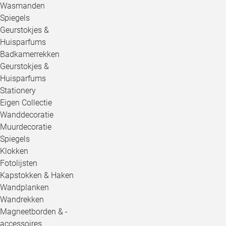
Wasmanden
Spiegels
Geurstokjes &
Huisparfums
Badkamerrekken
Geurstokjes &
Huisparfums
Stationery
Eigen Collectie
Wanddecoratie
Muurdecoratie
Spiegels
Klokken
Fotolijsten
Kapstokken & Haken
Wandplanken
Wandrekken
Magneetborden & -
accessoires