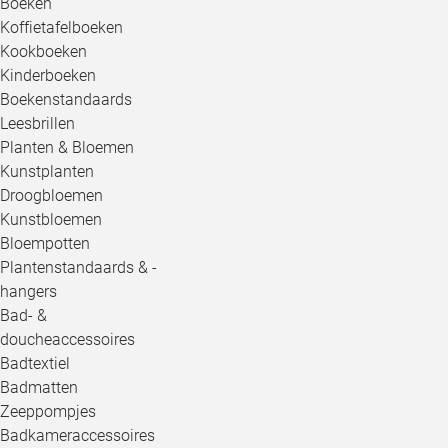
Boeken
Koffietafelboeken
Kookboeken
Kinderboeken
Boekenstandaards
Leesbrillen
Planten & Bloemen
Kunstplanten
Droogbloemen
Kunstbloemen
Bloempotten
Plantenstandaards & -
hangers
Bad- &
doucheaccessoires
Badtextiel
Badmatten
Zeeppompjes
Badkameraccessoires