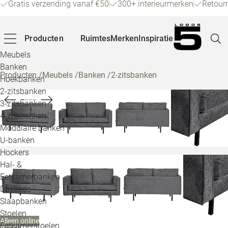
Gratis verzending vanaf €50
300+ interieurmerken
Retour
Producten
Ruimtes
Merken
Inspiratie
Meubels
Banken
Producten
/
Meubels
/
Banken
/
2-zitsbanken
Hoekbanken
Pagina
2-zitsbanken
3-zitsbanken
4-zitsbanken
Winke
Modulaire banken
U-banken
Klant
Hockers
Hal- &
Veelg
Eetkamerbanken
Daybeds
Openin
Slaapbanken
Loo
Stoelen
Alleen online
Eetkamerstoelen