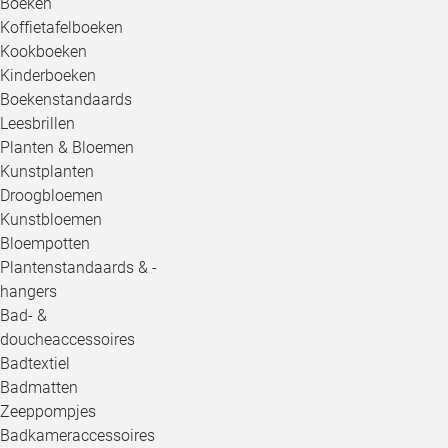
Boeken
Koffietafelboeken
Kookboeken
Kinderboeken
Boekenstandaards
Leesbrillen
Planten & Bloemen
Kunstplanten
Droogbloemen
Kunstbloemen
Bloempotten
Plantenstandaards & -
hangers
Bad- &
doucheaccessoires
Badtextiel
Badmatten
Zeeppompjes
Badkameraccessoires