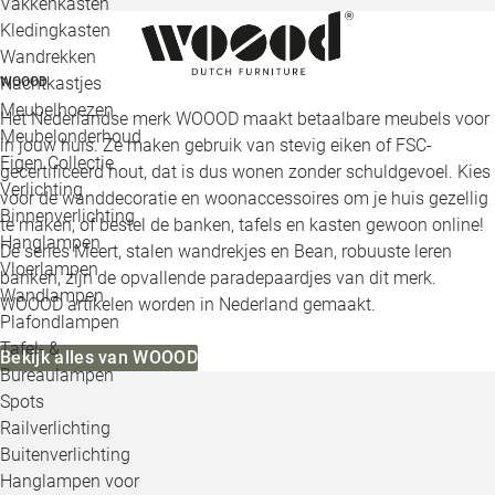
Vakkenkasten
Kledingkasten
Wandrekken
Nachtkastjes
WOOOD
Meubelhoezen
Het Nederlandse merk WOOOD maakt betaalbare meubels voor
Meubelonderhoud
in jouw huis. Ze maken gebruik van stevig eiken of FSC-
Eigen Collectie
gecertificeerd hout, dat is dus wonen zonder schuldgevoel. Kies
Verlichting
voor de wanddecoratie en woonaccessoires om je huis gezellig
Binnenverlichting
te maken, of bestel de banken, tafels en kasten gewoon online!
Hanglampen
De series Meert, stalen wandrekjes en Bean, robuuste leren
Vloerlampen
banken, zijn de opvallende paradepaardjes van dit merk.
Wandlampen
WOOOD artikelen worden in Nederland gemaakt.
Plafondlampen
Tafel- &
Bekijk alles van WOOOD
Bureaulampen
Spots
Railverlichting
Buitenverlichting
Hanglampen voor