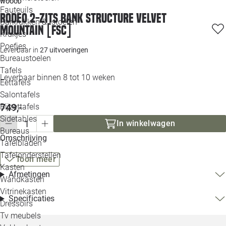
WOOOD
Loo
Fauteuils
Rodeo 2-zits bank structure velvet
Barkrukken & -stoelen
mountain [fsc]
Krukjes
Loo
Poefjes
Leverbaar in
27 uitvoeringen
Bureaustoelen
Loo
Tafels
Leverbaar binnen 8 tot 10 weken
Eettafels
Loo
Salontafels
749,-
Bijzettafels
Loo
Sidetables
(out
In winkelwagen
Bureaus
Omschrijving
Tafelbladen
Alle 
Tafelonderstellen
Toon meer
Kasten
Afmetingen
Wandkasten
Vitrinekasten
Specificaties
Dressoirs
Tv meubels