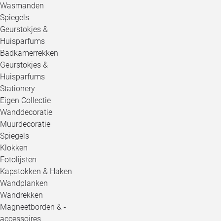
Wasmanden
Spiegels
Geurstokjes &
Huisparfums
Badkamerrekken
Geurstokjes &
Huisparfums
Stationery
Eigen Collectie
Wanddecoratie
Muurdecoratie
Spiegels
Klokken
Fotolijsten
Kapstokken & Haken
Wandplanken
Wandrekken
Magneetborden & -
accessoires