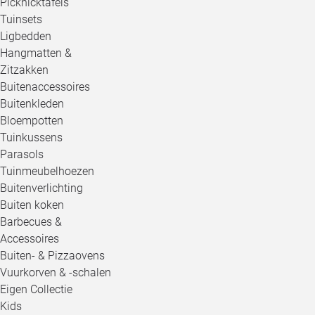
Picknicktafels
Tuinsets
Ligbedden
Hangmatten &
Zitzakken
Buitenaccessoires
Buitenkleden
Bloempotten
Tuinkussens
Parasols
Tuinmeubelhoezen
Buitenverlichting
Buiten koken
Barbecues &
Accessoires
Buiten- & Pizzaovens
Vuurkorven & -schalen
Eigen Collectie
Kids