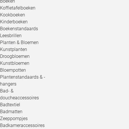
Boeken
Koffietafelboeken
Kookboeken
Kinderboeken
Boekenstandaards
Leesbrillen
Planten & Bloemen
Kunstplanten
Droogbloemen
Kunstbloemen
Bloempotten
Plantenstandaards & -
hangers
Bad- &
doucheaccessoires
Badtextiel
Badmatten
Zeeppompjes
Badkameraccessoires