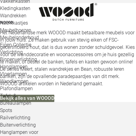
Vakkenkasten
Kledingkasten
Wandrekken
Nachtkastjes
WOOOD
Meubelhoezen
Het Nederlandse merk WOOOD maakt betaalbare meubels voor
Meubelonderhoud
in jouw huis. Ze maken gebruik van stevig eiken of FSC-
Eigen Collectie
gecertificeerd hout, dat is dus wonen zonder schuldgevoel. Kies
Verlichting
voor de wanddecoratie en woonaccessoires om je huis gezellig
Binnenverlichting
te maken, of bestel de banken, tafels en kasten gewoon online!
Hanglampen
De series Meert, stalen wandrekjes en Bean, robuuste leren
Vloerlampen
banken, zijn de opvallende paradepaardjes van dit merk.
Wandlampen
WOOOD artikelen worden in Nederland gemaakt.
Plafondlampen
Tafel- &
Bekijk alles van WOOOD
Bureaulampen
Spots
Railverlichting
Buitenverlichting
Hanglampen voor