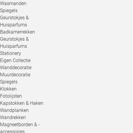
Wasmanden
Spiegels
Geurstokjes &
Huisparfums
Badkamerrekken
Geurstokjes &
Huisparfums
Stationery
Eigen Collectie
Wanddecoratie
Muurdecoratie
Spiegels
Klokken
Fotolijsten
Kapstokken & Haken
Wandplanken
Wandrekken
Magneetborden & -
accessoires