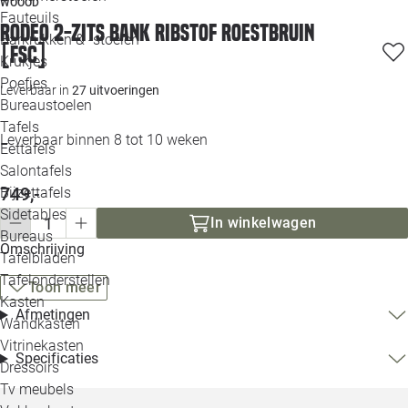
WOOOD
Loo
Fauteuils
Rodeo 2-zits bank ribstof roestbruin
Barkrukken & -stoelen
[fsc]
Krukjes
Loo
Poefjes
Leverbaar in
27 uitvoeringen
Bureaustoelen
Loo
Tafels
Leverbaar binnen 8 tot 10 weken
Eettafels
Loo
Salontafels
749,-
Bijzettafels
Loo
Sidetables
In winkelwagen
Bureaus
Omschrijving
Tafelbladen
Alle 
Tafelonderstellen
Toon meer
Kasten
Afmetingen
Wandkasten
Vitrinekasten
Specificaties
Dressoirs
Tv meubels