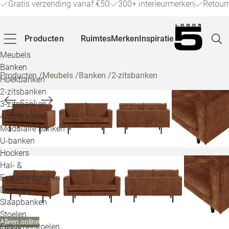
Gratis verzending vanaf €50
300+ interieurmerken
Retour
Producten
Ruimtes
Merken
Inspiratie
Meubels
Banken
Producten
/
Meubels
/
Banken
/
2-zitsbanken
Hoekbanken
Pagina
2-zitsbanken
3-zitsbanken
4-zitsbanken
Winke
Modulaire banken
U-banken
Klant
Hockers
Hal- &
Veelg
Eetkamerbanken
Daybeds
Openin
Slaapbanken
Loo
Stoelen
Alleen online
Eetkamerstoelen