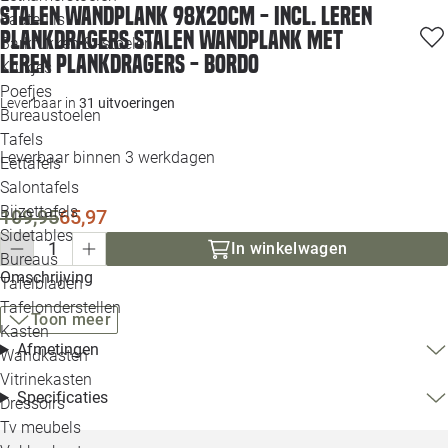
Stalen wandplank 98x20cm - incl. leren
Loo
Fauteuils
plankdragers Stalen wandplank met
Barkrukken & -stoelen
leren plankdragers - Bordo
Krukjes
Loo
Poefjes
Leverbaar in
31 uitvoeringen
Bureaustoelen
Loo
Tafels
Leverbaar binnen 3 werkdagen
Eettafels
Loo
Salontafels
Bijzettafels
109,95
65,97
Loo
Sidetables
In winkelwagen
Bureaus
Omschrijving
Tafelbladen
Alle 
Tafelonderstellen
Toon meer
Kasten
Afmetingen
Wandkasten
Vitrinekasten
Specificaties
Dressoirs
Tv meubels