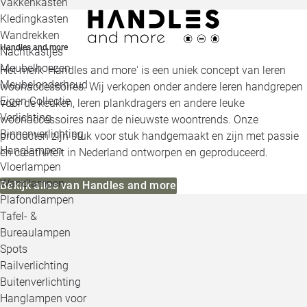
Vakkenkasten
Kledingkasten
Wandrekken
Handles and more
Nachtkastjes
Meubelhoezen
Het merk 'Handles and more' is een uniek concept van leren
Meubelonderhoud
woonaccessoires. Wij verkopen onder andere leren handgrepen
Eigen Collectie
voor de keuken, leren plankdragers en andere leuke
Verlichting
woonaccessoires naar de nieuwste woontrends. Onze
Binnenverlichting
producten zijn stuk voor stuk handgemaakt en zijn met passie
Hanglampen
en creativiteit in Nederland ontworpen en geproduceerd.
Vloerlampen
Wandlampen
Bekijk alles van Handles and more
Plafondlampen
Tafel- &
Bureaulampen
Spots
Railverlichting
Buitenverlichting
Hanglampen voor