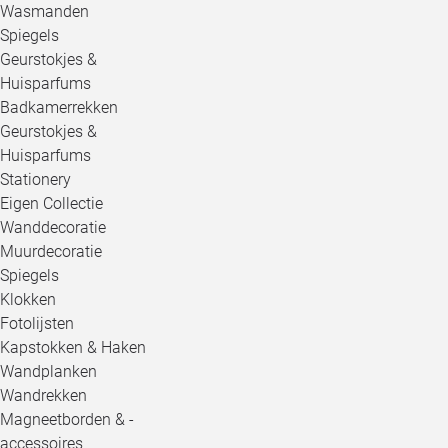
Wasmanden
Spiegels
Geurstokjes &
Huisparfums
Badkamerrekken
Geurstokjes &
Huisparfums
Stationery
Eigen Collectie
Wanddecoratie
Muurdecoratie
Spiegels
Klokken
Fotolijsten
Kapstokken & Haken
Wandplanken
Wandrekken
Magneetborden & -
accessoires