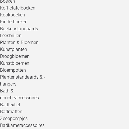
Boeken
Koffietafelboeken
Kookboeken
Kinderboeken
Boekenstandaards
Leesbrillen
Planten & Bloemen
Kunstplanten
Droogbloemen
Kunstbloemen
Bloempotten
Plantenstandaards & -
hangers
Bad- &
doucheaccessoires
Badtextiel
Badmatten
Zeeppompjes
Badkameraccessoires