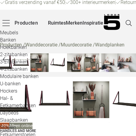
Gratis verzending vanaf €50
300+ interieurmerken
Retour
Producten
Ruimtes
Merken
Inspiratie
Meubels
Banken
Producten
/
Wanddecoratie
/
Muurdecoratie
/
Wandplanken
Hoekbanken
Pagina
2-zitsbanken
3-zitsbanken
4-zitsbanken
Winke
Modulaire banken
U-banken
Klant
Hockers
Hal- &
Veelg
Eetkamerbanken
Daybeds
Openin
Slaapbanken
Loo
-40%
Alleen online
Stoelen
HANDLES AND MORE
Eetkamerstoelen