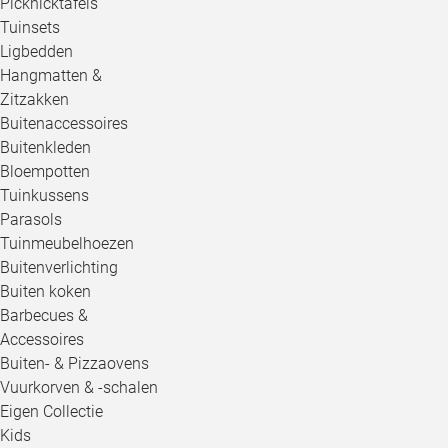
Picknicktafels
Tuinsets
Ligbedden
Hangmatten &
Zitzakken
Buitenaccessoires
Buitenkleden
Bloempotten
Tuinkussens
Parasols
Tuinmeubelhoezen
Buitenverlichting
Buiten koken
Barbecues &
Accessoires
Buiten- & Pizzaovens
Vuurkorven & -schalen
Eigen Collectie
Kids