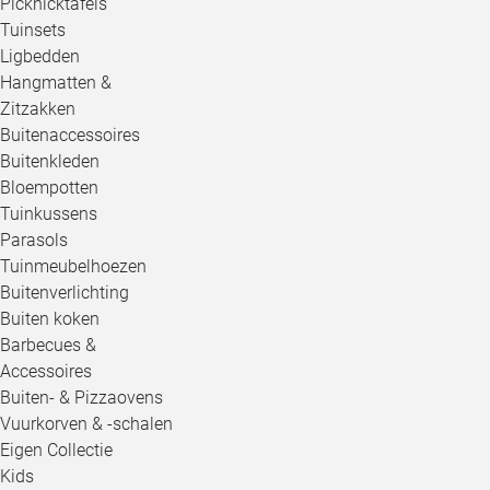
Picknicktafels
Tuinsets
Ligbedden
Hangmatten &
Zitzakken
Buitenaccessoires
Buitenkleden
Bloempotten
Tuinkussens
Parasols
Tuinmeubelhoezen
Buitenverlichting
Buiten koken
Barbecues &
Accessoires
Buiten- & Pizzaovens
Vuurkorven & -schalen
Eigen Collectie
Kids