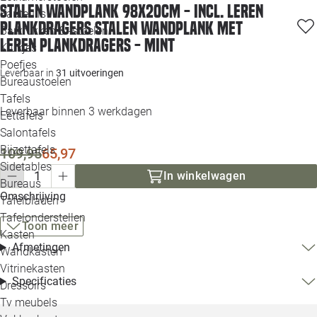
Stalen wandplank 98x20cm - incl. leren
Loo
Fauteuils
plankdragers Stalen wandplank met
Barkrukken & -stoelen
leren plankdragers - Mint
Krukjes
Loo
Poefjes
Leverbaar in
31 uitvoeringen
Bureaustoelen
Loo
Tafels
Leverbaar binnen 3 werkdagen
Eettafels
Loo
Salontafels
Bijzettafels
109,95
65,97
Loo
Sidetables
In winkelwagen
Bureaus
Omschrijving
Tafelbladen
Alle 
Tafelonderstellen
Toon meer
Kasten
Afmetingen
Wandkasten
Vitrinekasten
Specificaties
Dressoirs
Tv meubels