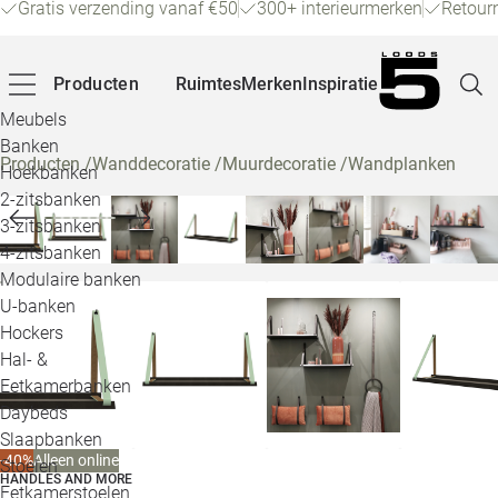
Gratis verzending vanaf €50
300+ interieurmerken
Retour
Producten
Ruimtes
Merken
Inspiratie
Meubels
Banken
Producten
/
Wanddecoratie
/
Muurdecoratie
/
Wandplanken
Hoekbanken
Pagina
2-zitsbanken
3-zitsbanken
4-zitsbanken
Winke
Modulaire banken
U-banken
Klant
Hockers
Hal- &
Veelg
Eetkamerbanken
Daybeds
Openin
Slaapbanken
Loo
-40%
Alleen online
Stoelen
HANDLES AND MORE
Eetkamerstoelen