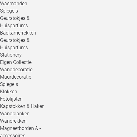
Wasmanden
Spiegels
Geurstokjes &
Huisparfums
Badkamerrekken
Geurstokjes &
Huisparfums
Stationery
Eigen Collectie
Wanddecoratie
Muurdecoratie
Spiegels
Klokken
Fotolijsten
Kapstokken & Haken
Wandplanken
Wandrekken
Magneetborden & -
accessoires