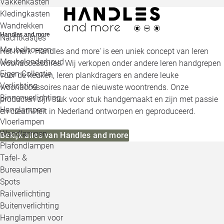
Vakkenkasten
Kledingkasten
Wandrekken
Handles and more
Nachtkastjes
Meubelhoezen
Het merk 'Handles and more' is een uniek concept van leren
Meubelonderhoud
woonaccessoires. Wij verkopen onder andere leren handgrepen
Eigen Collectie
voor de keuken, leren plankdragers en andere leuke
Verlichting
woonaccessoires naar de nieuwste woontrends. Onze
Binnenverlichting
producten zijn stuk voor stuk handgemaakt en zijn met passie
Hanglampen
en creativiteit in Nederland ontworpen en geproduceerd.
Vloerlampen
Wandlampen
Bekijk alles van Handles and more
Plafondlampen
Tafel- &
Bureaulampen
Spots
Railverlichting
Buitenverlichting
Hanglampen voor