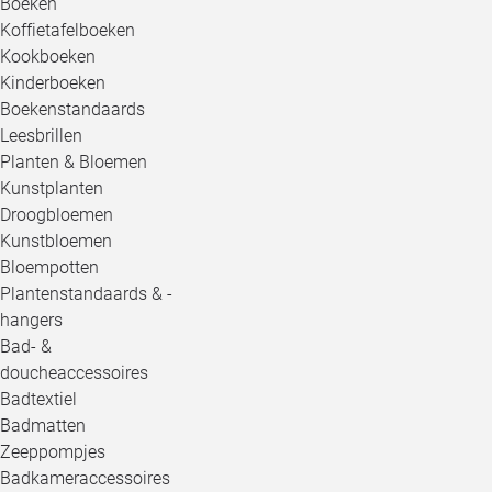
Boeken
Koffietafelboeken
Kookboeken
Kinderboeken
Boekenstandaards
Leesbrillen
Planten & Bloemen
Kunstplanten
Droogbloemen
Kunstbloemen
Bloempotten
Plantenstandaards & -
hangers
Bad- &
doucheaccessoires
Badtextiel
Badmatten
Zeeppompjes
Badkameraccessoires