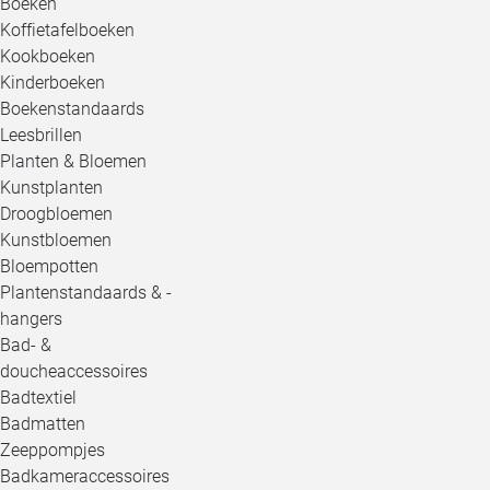
Boeken
Koffietafelboeken
Kookboeken
Kinderboeken
Boekenstandaards
Leesbrillen
Planten & Bloemen
Kunstplanten
Droogbloemen
Kunstbloemen
Bloempotten
Plantenstandaards & -
hangers
Bad- &
doucheaccessoires
Badtextiel
Badmatten
Zeeppompjes
Badkameraccessoires