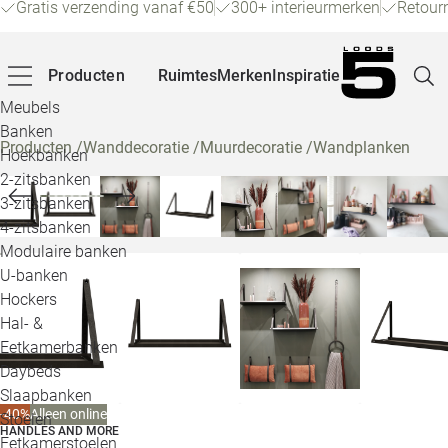
Gratis verzending vanaf €50
300+ interieurmerken
Retour
Producten
Ruimtes
Merken
Inspiratie
Meubels
Banken
Producten
/
Wanddecoratie
/
Muurdecoratie
/
Wandplanken
Hoekbanken
Pagina
2-zitsbanken
3-zitsbanken
4-zitsbanken
Winke
Modulaire banken
U-banken
Klant
Hockers
Hal- &
Veelg
Eetkamerbanken
Daybeds
Openin
Slaapbanken
Loo
-40%
Alleen online
Stoelen
HANDLES AND MORE
Eetkamerstoelen