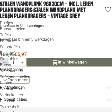
Stalen wandplank 98x20cm - incl. leren
Loo
Fauteuils
plankdragers Stalen wandplank met
Barkrukken & -stoelen
leren plankdragers - Vintage grey
Krukjes
Loo
Poefjes
Leverbaar in
31 uitvoeringen
Bureaustoelen
Loo
Tafels
Leverbaar binnen 3 werkdagen
Eettafels
Loo
Salontafels
Bijzettafels
Loo
109,95
65,97
Sidetables
(out
In winkelwagen
Bureaus
Omschrijving
Tafelbladen
Alle 
Tafelonderstellen
Toon meer
Kasten
Afmetingen
Wandkasten
Vitrinekasten
Specificaties
Dressoirs
Tv meubels