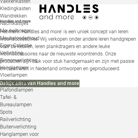
Vakkenkasten
Kledingkasten
Wandrekken
Handles and more
Nachtkastjes
Meubelhoezen
Het merk 'Handles and more' is een uniek concept van leren
Meubelonderhoud
woonaccessoires. Wij verkopen onder andere leren handgrepen
Eigen Collectie
voor de keuken, leren plankdragers en andere leuke
Verlichting
woonaccessoires naar de nieuwste woontrends. Onze
Binnenverlichting
producten zijn stuk voor stuk handgemaakt en zijn met passie
Hanglampen
en creativiteit in Nederland ontworpen en geproduceerd.
Vloerlampen
Wandlampen
Bekijk alles van Handles and more
Plafondlampen
Tafel- &
Bureaulampen
Spots
Railverlichting
Buitenverlichting
Hanglampen voor