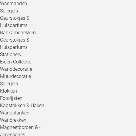
Wasmanden
Spiegels
Geurstokjes &
Huisparfums
Badkamerrekken
Geurstokjes &
Huisparfums
Stationery
Eigen Collectie
Wanddecoratie
Muurdecoratie
Spiegels
Klokken
Fotolijsten
Kapstokken & Haken
Wandplanken
Wandrekken
Magneetborden & -
accessoires