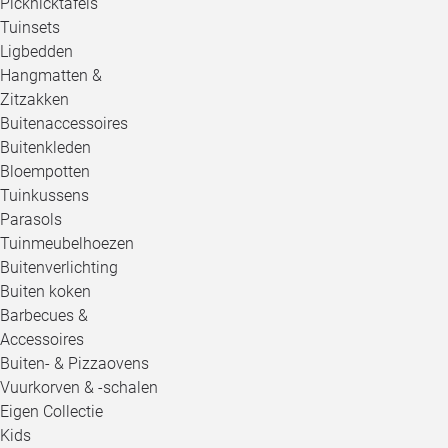
Picknicktafels
Tuinsets
Ligbedden
Hangmatten &
Zitzakken
Buitenaccessoires
Buitenkleden
Bloempotten
Tuinkussens
Parasols
Tuinmeubelhoezen
Buitenverlichting
Buiten koken
Barbecues &
Accessoires
Buiten- & Pizzaovens
Vuurkorven & -schalen
Eigen Collectie
Kids