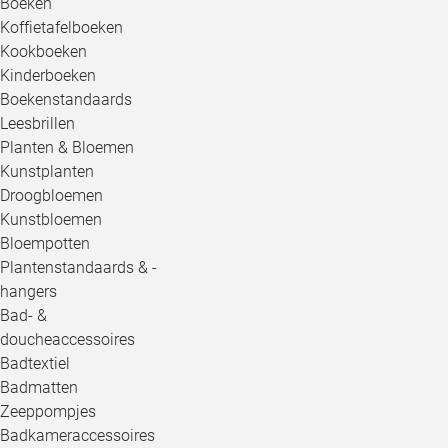
Boeken
Koffietafelboeken
Kookboeken
Kinderboeken
Boekenstandaards
Leesbrillen
Planten & Bloemen
Kunstplanten
Droogbloemen
Kunstbloemen
Bloempotten
Plantenstandaards & -
hangers
Bad- &
doucheaccessoires
Badtextiel
Badmatten
Zeeppompjes
Badkameraccessoires