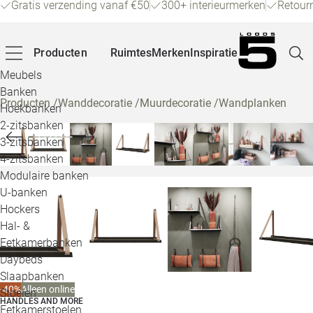
Gratis verzending vanaf €50
300+ interieurmerken
Retour
Producten
Ruimtes
Merken
Inspiratie
Meubels
Banken
Producten
/
Wanddecoratie
/
Muurdecoratie
/
Wandplanken
Hoekbanken
Pagina
2-zitsbanken
3-zitsbanken
4-zitsbanken
Winke
Modulaire banken
U-banken
Klant
Hockers
Hal- &
Veelg
Eetkamerbanken
Daybeds
Openin
Slaapbanken
Loo
-40%
Alleen online
Stoelen
HANDLES AND MORE
Eetkamerstoelen