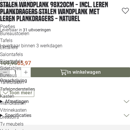
Stalen wandplank 98x20cm - incl. leren
Loo
Fauteuils
plankdragers Stalen wandplank met
Barkrukken & -stoelen
leren plankdragers - Naturel
Krukjes
Loo
Poefjes
Leverbaar in
31 uitvoeringen
Bureaustoelen
Loo
Tafels
Leverbaar binnen 3 werkdagen
Eettafels
Loo
Salontafels
Bijzettafels
109,95
65,97
Loo
Sidetables
In winkelwagen
Bureaus
Omschrijving
Tafelbladen
Alle 
Tafelonderstellen
Toon meer
Kasten
Afmetingen
Wandkasten
Vitrinekasten
Specificaties
Dressoirs
Tv meubels