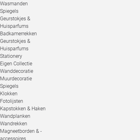
Wasmanden
Spiegels
Geurstokjes &
Huisparfums
Badkamerrekken
Geurstokjes &
Huisparfums
Stationery
Eigen Collectie
Wanddecoratie
Muurdecoratie
Spiegels
Klokken
Fotolijsten
Kapstokken & Haken
Wandplanken
Wandrekken
Magneetborden & -
accessoires