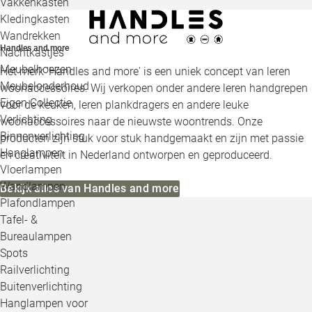
Vakkenkasten
Kledingkasten
Wandrekken
Handles and more
Nachtkastjes
Meubelhoezen
Het merk 'Handles and more' is een uniek concept van leren
Meubelonderhoud
woonaccessoires. Wij verkopen onder andere leren handgrepen
Eigen Collectie
voor de keuken, leren plankdragers en andere leuke
Verlichting
woonaccessoires naar de nieuwste woontrends. Onze
Binnenverlichting
producten zijn stuk voor stuk handgemaakt en zijn met passie
Hanglampen
en creativiteit in Nederland ontworpen en geproduceerd.
Vloerlampen
Wandlampen
Bekijk alles van Handles and more
Plafondlampen
Tafel- &
Bureaulampen
Spots
Railverlichting
Buitenverlichting
Hanglampen voor