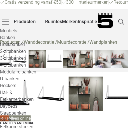
Gratis verzending vanaf €50
300+ interieurmerken
Retour
Producten
Ruimtes
Merken
Inspiratie
Meubels
Banken
Producten
/
Wanddecoratie
/
Muurdecoratie
/
Wandplanken
Hoekbanken
Pagina
2-zitsbanken
3-zitsbanken
4-zitsbanken
Winke
Modulaire banken
U-banken
Klant
Hockers
Hal- &
Veelg
Eetkamerbanken
Daybeds
Openin
Slaapbanken
Loo
-40%
Alleen online
Stoelen
HANDLES AND MORE
Eetkamerstoelen