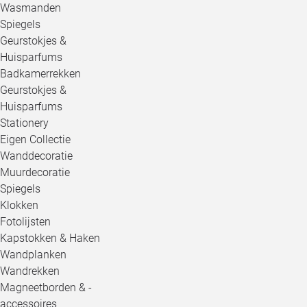
Wasmanden
Spiegels
Geurstokjes &
Huisparfums
Badkamerrekken
Geurstokjes &
Huisparfums
Stationery
Eigen Collectie
Wanddecoratie
Muurdecoratie
Spiegels
Klokken
Fotolijsten
Kapstokken & Haken
Wandplanken
Wandrekken
Magneetborden & -
accessoires