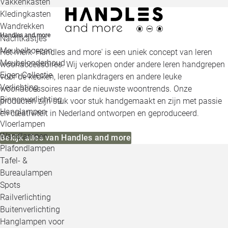
Vakkenkasten
Kledingkasten
Wandrekken
Handles and more
Nachtkastjes
Meubelhoezen
Het merk 'Handles and more' is een uniek concept van leren
Meubelonderhoud
woonaccessoires. Wij verkopen onder andere leren handgrepen
Eigen Collectie
voor de keuken, leren plankdragers en andere leuke
Verlichting
woonaccessoires naar de nieuwste woontrends. Onze
Binnenverlichting
producten zijn stuk voor stuk handgemaakt en zijn met passie
Hanglampen
en creativiteit in Nederland ontworpen en geproduceerd.
Vloerlampen
Wandlampen
Bekijk alles van Handles and more
Plafondlampen
Tafel- &
Bureaulampen
Spots
Railverlichting
Buitenverlichting
Hanglampen voor