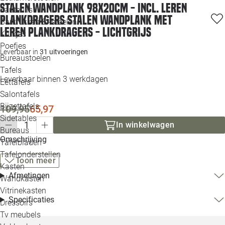
Stalen wandplank 98x20cm - incl. leren
Loo
Fauteuils
plankdragers Stalen wandplank met
Barkrukken & -stoelen
leren plankdragers - Lichtgrijs
Krukjes
Loo
Poefjes
Leverbaar in
31 uitvoeringen
Bureaustoelen
Loo
Tafels
Leverbaar binnen 3 werkdagen
Eettafels
Loo
Salontafels
Bijzettafels
109,95
65,97
Loo
Sidetables
In winkelwagen
Bureaus
Omschrijving
Tafelbladen
Alle 
Tafelonderstellen
Toon meer
Kasten
Afmetingen
Wandkasten
Vitrinekasten
Specificaties
Dressoirs
Tv meubels