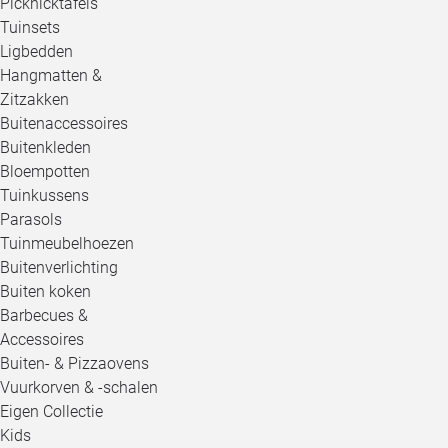
Picknicktafels
Tuinsets
Ligbedden
Hangmatten &
Zitzakken
Buitenaccessoires
Buitenkleden
Bloempotten
Tuinkussens
Parasols
Tuinmeubelhoezen
Buitenverlichting
Buiten koken
Barbecues &
Accessoires
Buiten- & Pizzaovens
Vuurkorven & -schalen
Eigen Collectie
Kids