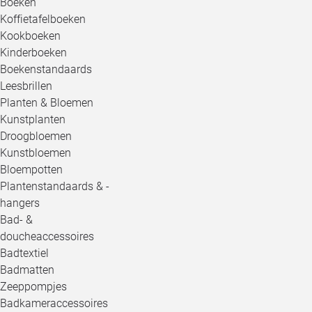
Boeken
Koffietafelboeken
Kookboeken
Kinderboeken
Boekenstandaards
Leesbrillen
Planten & Bloemen
Kunstplanten
Droogbloemen
Kunstbloemen
Bloempotten
Plantenstandaards & -
hangers
Bad- &
doucheaccessoires
Badtextiel
Badmatten
Zeeppompjes
Badkameraccessoires