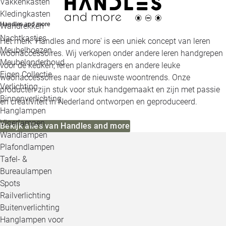
Vakkenkasten
Kledingkasten
Handles and more
Wandrekken
Nachtkastjes
Het merk 'Handles and more' is een uniek concept van leren
Meubelhoezen
woonaccessoires. Wij verkopen onder andere leren handgrepen
Meubelonderhoud
voor de keuken, leren plankdragers en andere leuke
Eigen Collectie
woonaccessoires naar de nieuwste woontrends. Onze
Verlichting
producten zijn stuk voor stuk handgemaakt en zijn met passie
Binnenverlichting
en creativiteit in Nederland ontworpen en geproduceerd.
Hanglampen
Vloerlampen
Bekijk alles van Handles and more
Wandlampen
Plafondlampen
Tafel- &
Bureaulampen
Spots
Railverlichting
Buitenverlichting
Hanglampen voor