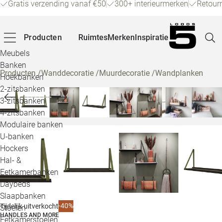
Gratis verzending vanaf €50
300+ interieurmerken
Retour
Producten
Ruimtes
Merken
Inspiratie
Meubels
Banken
Producten
/
Wanddecoratie
/
Muurdecoratie
/
Wandplanken
Hoekbanken
Pagina
2-zitsbanken
3-zitsbanken
4-zitsbanken
Winke
Modulaire banken
U-banken
Klant
Hockers
Hal- &
Veelg
Eetkamerbanken
Daybeds
Openin
Slaapbanken
Loo
-40%
Tijdelijk uitverkocht
Stoelen
HANDLES AND MORE
Eetkamerstoelen