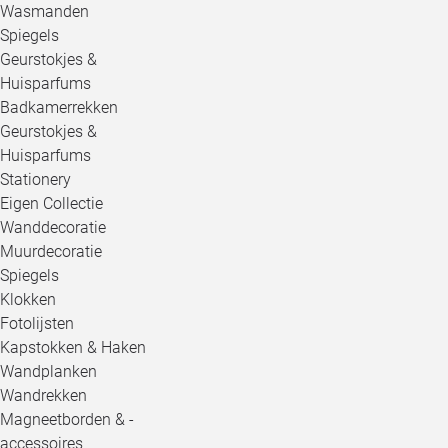
Wasmanden
Spiegels
Geurstokjes &
Huisparfums
Badkamerrekken
Geurstokjes &
Huisparfums
Stationery
Eigen Collectie
Wanddecoratie
Muurdecoratie
Spiegels
Klokken
Fotolijsten
Kapstokken & Haken
Wandplanken
Wandrekken
Magneetborden & -
accessoires