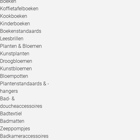
Boeken
Koffietafelboeken
Kookboeken
Kinderboeken
Boekenstandaards
Leesbrillen
Planten & Bloemen
Kunstplanten
Droogbloemen
Kunstbloemen
Bloempotten
Plantenstandaards & -
hangers
Bad- &
doucheaccessoires
Badtextiel
Badmatten
Zeeppompjes
Badkameraccessoires