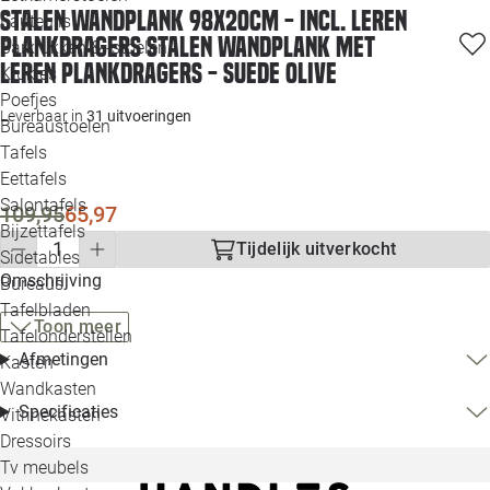
Stalen wandplank 98x20cm - incl. leren
Loo
Fauteuils
plankdragers Stalen wandplank met
Barkrukken & -stoelen
leren plankdragers - Suede Olive
Krukjes
Loo
Poefjes
Leverbaar in
31 uitvoeringen
Bureaustoelen
Loo
Tafels
Eettafels
Loo
Salontafels
109,95
65,97
Bijzettafels
Loo
Tijdelijk uitverkocht
Sidetables
Omschrijving
Bureaus
Tafelbladen
Alle 
Toon meer
Tafelonderstellen
Afmetingen
Kasten
Wandkasten
Specificaties
Vitrinekasten
Dressoirs
Tv meubels