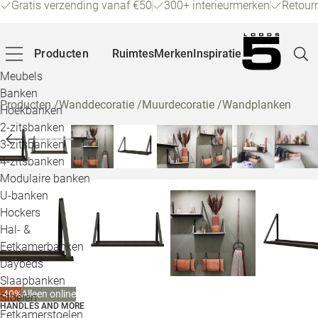
Gratis verzending vanaf €50
300+ interieurmerken
Retour
Producten
Ruimtes
Merken
Inspiratie
Meubels
Banken
Producten
/
Wanddecoratie
/
Muurdecoratie
/
Wandplanken
Hoekbanken
Pagina
2-zitsbanken
3-zitsbanken
4-zitsbanken
Winke
Modulaire banken
U-banken
Klant
Hockers
Hal- &
Veelg
Eetkamerbanken
Daybeds
Openin
Slaapbanken
Loo
-40%
Alleen online
Stoelen
HANDLES AND MORE
Eetkamerstoelen