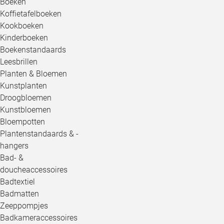
Boeken
Koffietafelboeken
Kookboeken
Kinderboeken
Boekenstandaards
Leesbrillen
Planten & Bloemen
Kunstplanten
Droogbloemen
Kunstbloemen
Bloempotten
Plantenstandaards & -
hangers
Bad- &
doucheaccessoires
Badtextiel
Badmatten
Zeeppompjes
Badkameraccessoires