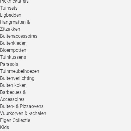
Picknicktafels
Tuinsets
Ligbedden
Hangmatten &
Zitzakken
Buitenaccessoires
Buitenkleden
Bloempotten
Tuinkussens
Parasols
Tuinmeubelhoezen
Buitenverlichting
Buiten koken
Barbecues &
Accessoires
Buiten- & Pizzaovens
Vuurkorven & -schalen
Eigen Collectie
Kids