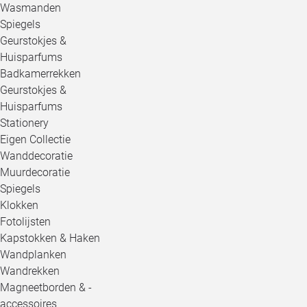
Wasmanden
Spiegels
Geurstokjes &
Huisparfums
Badkamerrekken
Geurstokjes &
Huisparfums
Stationery
Eigen Collectie
Wanddecoratie
Muurdecoratie
Spiegels
Klokken
Fotolijsten
Kapstokken & Haken
Wandplanken
Wandrekken
Magneetborden & -
accessoires