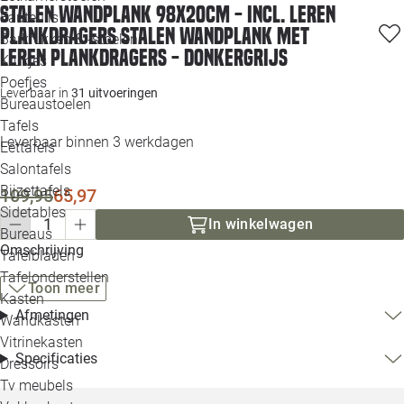
Stalen wandplank 98x20cm - incl. leren
Loo
Fauteuils
plankdragers Stalen wandplank met
Barkrukken & -stoelen
leren plankdragers - Donkergrijs
Krukjes
Loo
Poefjes
Leverbaar in
31 uitvoeringen
Bureaustoelen
Loo
Tafels
Leverbaar binnen 3 werkdagen
Eettafels
Loo
Salontafels
Bijzettafels
109,95
65,97
Loo
Sidetables
In winkelwagen
Bureaus
Omschrijving
Tafelbladen
Alle 
Tafelonderstellen
Toon meer
Kasten
Afmetingen
Wandkasten
Vitrinekasten
Specificaties
Dressoirs
Tv meubels