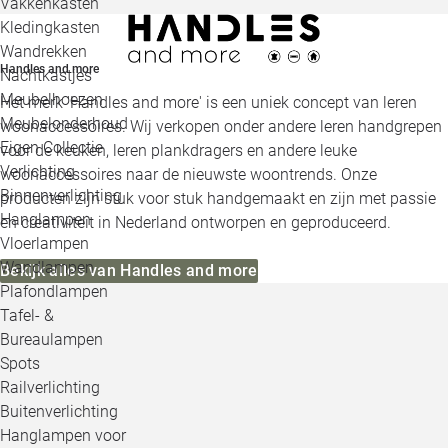
Vakkenkasten
Kledingkasten
Wandrekken
Handles and more
Nachtkastjes
Meubelhoezen
Het merk 'Handles and more' is een uniek concept van leren
Meubelonderhoud
woonaccessoires. Wij verkopen onder andere leren handgrepen
Eigen Collectie
voor de keuken, leren plankdragers en andere leuke
Verlichting
woonaccessoires naar de nieuwste woontrends. Onze
Binnenverlichting
producten zijn stuk voor stuk handgemaakt en zijn met passie
Hanglampen
en creativiteit in Nederland ontworpen en geproduceerd.
Vloerlampen
Wandlampen
Bekijk alles van Handles and more
Plafondlampen
Tafel- &
Bureaulampen
Spots
Railverlichting
Buitenverlichting
Hanglampen voor