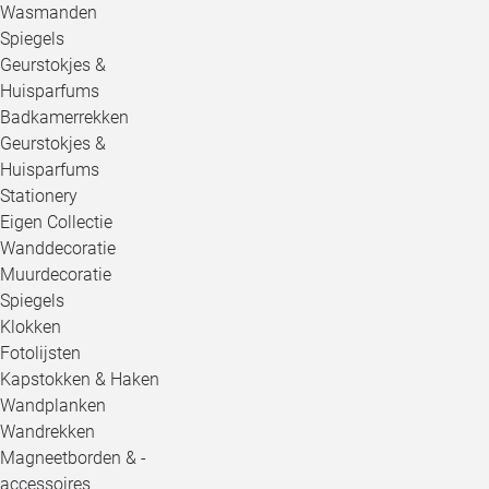
Wasmanden
Spiegels
Geurstokjes &
Huisparfums
Badkamerrekken
Geurstokjes &
Huisparfums
Stationery
Eigen Collectie
Wanddecoratie
Muurdecoratie
Spiegels
Klokken
Fotolijsten
Kapstokken & Haken
Wandplanken
Wandrekken
Magneetborden & -
accessoires