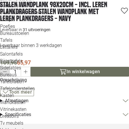
Stalen wandplank 98x20cm - incl. leren
Loo
Fauteuils
plankdragers Stalen wandplank met
Barkrukken & -stoelen
leren plankdragers - Navy
Krukjes
Loo
Poefjes
Leverbaar in
31 uitvoeringen
Bureaustoelen
Loo
Tafels
Leverbaar binnen 3 werkdagen
Eettafels
Loo
Salontafels
Bijzettafels
109,95
65,97
Loo
Sidetables
In winkelwagen
Bureaus
Omschrijving
Tafelbladen
Alle 
Tafelonderstellen
Toon meer
Kasten
Afmetingen
Wandkasten
Vitrinekasten
Specificaties
Dressoirs
Tv meubels