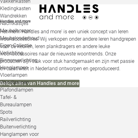
Vakkenkasten
Kledingkasten
Wandrekken
Handles and more
Nachtkastjes
Meubelhoezen
Het merk 'Handles and more' is een uniek concept van leren
Meubelonderhoud
woonaccessoires. Wij verkopen onder andere leren handgrepen
Eigen Collectie
voor de keuken, leren plankdragers en andere leuke
Verlichting
woonaccessoires naar de nieuwste woontrends. Onze
Binnenverlichting
producten zijn stuk voor stuk handgemaakt en zijn met passie
Hanglampen
en creativiteit in Nederland ontworpen en geproduceerd.
Vloerlampen
Wandlampen
Bekijk alles van Handles and more
Plafondlampen
Tafel- &
Bureaulampen
Spots
Railverlichting
Buitenverlichting
Hanglampen voor