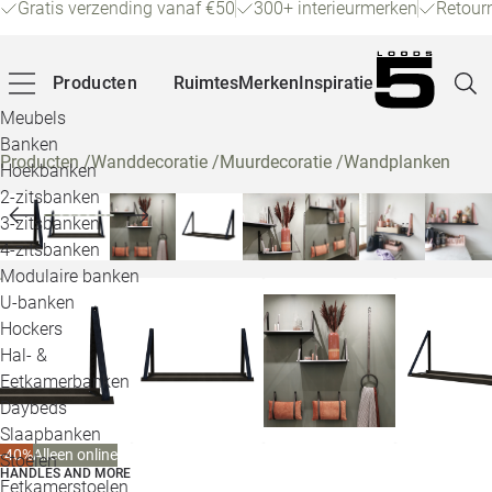
Gratis verzending vanaf €50
300+ interieurmerken
Retour
Producten
Ruimtes
Merken
Inspiratie
Meubels
Banken
Producten
/
Wanddecoratie
/
Muurdecoratie
/
Wandplanken
Hoekbanken
Pagina
2-zitsbanken
3-zitsbanken
4-zitsbanken
Winke
Modulaire banken
U-banken
Klant
Hockers
Hal- &
Veelg
Eetkamerbanken
Daybeds
Openin
Slaapbanken
Loo
-40%
Alleen online
Stoelen
HANDLES AND MORE
Eetkamerstoelen