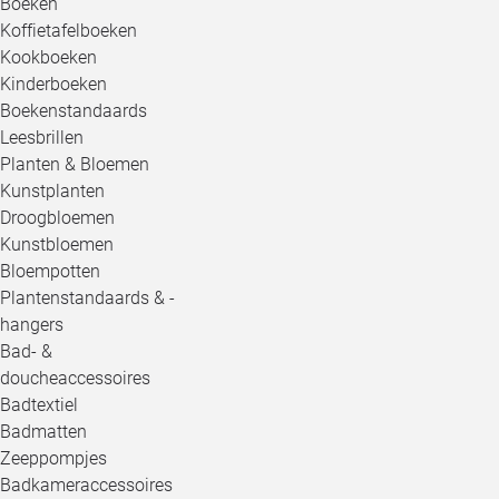
Boeken
Koffietafelboeken
Kookboeken
Kinderboeken
Boekenstandaards
Leesbrillen
Planten & Bloemen
Kunstplanten
Droogbloemen
Kunstbloemen
Bloempotten
Plantenstandaards & -
hangers
Bad- &
doucheaccessoires
Badtextiel
Badmatten
Zeeppompjes
Badkameraccessoires