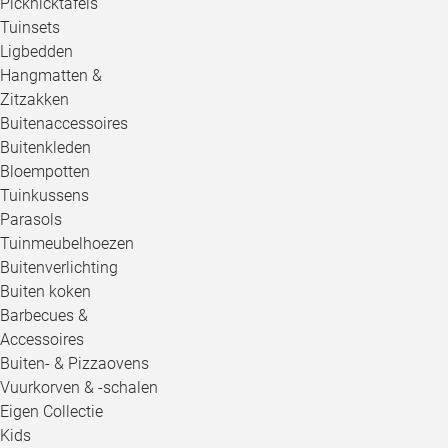
Picknicktafels
Tuinsets
Ligbedden
Hangmatten &
Zitzakken
Buitenaccessoires
Buitenkleden
Bloempotten
Tuinkussens
Parasols
Tuinmeubelhoezen
Buitenverlichting
Buiten koken
Barbecues &
Accessoires
Buiten- & Pizzaovens
Vuurkorven & -schalen
Eigen Collectie
Kids